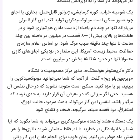
کار می‌تواند کار شما را به اورژانس بکشاند.
یک شومینه خراب، کوره گرمایشی، ژنراتور قابل‌حمل، بخاری یا اجاق
چوب‌سوز ممکن است مونوکسیدکربن تولید کند. این گاز نامرئی
می‌تواند تنها در چند دم باعث از دست دادن هوشیاری شود و در
غلظت‌های بالای بیش از ۸۰۰ قسمت در میلیون در فاصله بین چند
ساعت تا تنها چند دقیقه سبب مرگ شود. بر اساس اعلام سازمان
حفاظت محیط زیست آمریکا، این مقدار در نزدیکی اجاق‌های گازی
معمولا تنها در حدود ۵ تا ۱۵ بخش در میلیون‌ است.
دکتر «کریستوفر هولستگ»، مدیر مرکز مسمومیت دانشگاه
«ویرجین‌بلو ریج» گفت: از آنجا که شما نمی‌توانید مونوکسیدکربن را
ببینید، بو یا مزه کنید، ممکن است متوجه نشوید که در حال تنفس آن
هستید. حتی اگر میزانی که در معرض آن قرار دارید به حدی نرسد که
مرگبار باشد، تنفس این گاز می‌تواند باعث سردرد، حالت تهوع،
استفراغ، درد قفسه سینه، سرگیجه، ضعف و تشنج شود.
یک دستگاه هشداردهنده منوکسیدکربن می‌تواند به شما بگوید که آیا
شما و خانواده‌تان در خطرید یا نه. فقط مطمئن شوید باتری‌ها را هر
شش ماه عوض می‌کنید. زمان خوب برای انجام دادن این کار وقتی