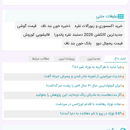
تبلیغات متنی
خرید اکسسوری و زیورآلات نقره
ذخیره خون بند ناف
قیمت گوشی
جدیدترین کالکشن 2026 دستبند نقره پاندورا
قالیشویی کوروش
قیمت یخچال دوو
بانک خون بند ناف
اخبار داغ
جدیدترین
پربیننده ترین
مطالب مرتبط
چرا نباید با هر گریه به نوزاد شیر داد؟
حدیث میرامینی از تجربه مادر شدن و پسرش «برنا» گفت
ایران کم‌تولدترین سال ۷۰ سال اخیر را پشت سر گذاشت!
اگر مدت‌هاست به مادرتان زنگ نزده‌اید، این پژوهش را بخوانید
نجات نوزاد رهاشده با اقدام اورژانس در سردشت
۵۵۹ نوزاد در پرو با نام «هالند» به دنیا آمدند!
زن ۲۴ ساله پس از درمان سرطان رحم، مادر شد