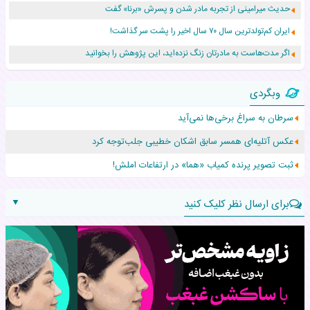
حدیث میرامینی از تجربه مادر شدن و پسرش «برنا» گفت
ایران کم‌تولدترین سال ۷۰ سال اخیر را پشت سر گذاشت!
اگر مدت‌هاست به مادرتان زنگ نزده‌اید، این پژوهش را بخوانید
نجات نوزاد رهاشده با اقدام اورژانس در سردشت
وبگردی
۵۵۹ نوزاد در پرو با نام «هالند» به دنیا آمدند!
سرطان به سراغ برخی‌ها نمی‌آید
زن ۲۴ ساله پس از درمان سرطان رحم، مادر شد
عکس‌ آتلیه‌ای همسر سابق اشکان خطیبی جلب‌توجه کرد
افزایش قد این دختر، چند میلیون دلار برای پدرش خرج داشته
ثبت تصویر پرنده کمیاب «هما» در ارتفاعات املش!
▼
برای ارسال نظر کلیک کنید
نام:
نظر: