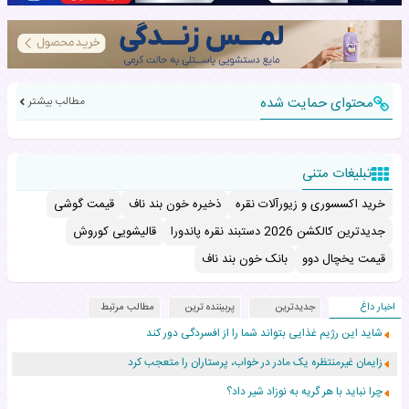
محتوای حمایت شده
مطالب بیشتر
تبلیغات متنی
خرید اکسسوری و زیورآلات نقره
ذخیره خون بند ناف
قیمت گوشی
جدیدترین کالکشن 2026 دستبند نقره پاندورا
قالیشویی کوروش
قیمت یخچال دوو
بانک خون بند ناف
اخبار داغ
جدیدترین
پربیننده ترین
مطالب مرتبط
شاید این رژیم غذایی بتواند شما را از افسردگی دور کند
زایمان غیرمنتظره یک مادر در خواب، پرستاران را متعجب کرد
چرا نباید با هر گریه به نوزاد شیر داد؟