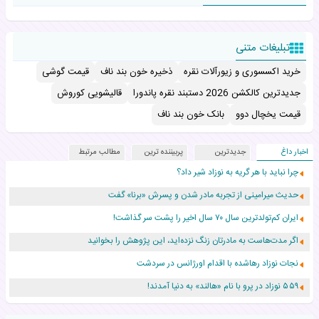
تبلیغات متنی
خرید اکسسوری و زیورآلات نقره
ذخیره خون بند ناف
قیمت گوشی
جدیدترین کالکشن 2026 دستبند نقره پاندورا
قالیشویی کوروش
قیمت یخچال دوو
بانک خون بند ناف
اخبار داغ
جدیدترین
پربیننده ترین
مطالب مرتبط
چرا نباید با هر گریه به نوزاد شیر داد؟
حدیث میرامینی از تجربه مادر شدن و پسرش «برنا» گفت
ایران کم‌تولدترین سال ۷۰ سال اخیر را پشت سر گذاشت!
اگر مدت‌هاست به مادرتان زنگ نزده‌اید، این پژوهش را بخوانید
نجات نوزاد رهاشده با اقدام اورژانس در سردشت
۵۵۹ نوزاد در پرو با نام «هالند» به دنیا آمدند!
زن ۲۴ ساله پس از درمان سرطان رحم، مادر شد