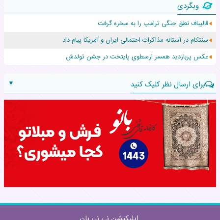
وبگردی
افزایش قد این دختر، چند میلیون دلار برای پدرش خرج داشته
قالیباف نطق جنگی ترامپ را به سخره گرفت
حرکت غیرقانونی یک پرستار، جان دوقلوها را نجات داد!
سنتکام در آستانه مذاکرات احتمالی ایران و آمریکا پیام داد
عجیب‌ترین تولد در ۵/۵/۵ امسال که همه را شوکه کرد!
عکس پربازدید همسر ارسطوی پایتخت در جشن تولدش
▼
برای ارسال نظر کلیک کنید
نام:
نظر:
اپلیکیشن نی نی بان