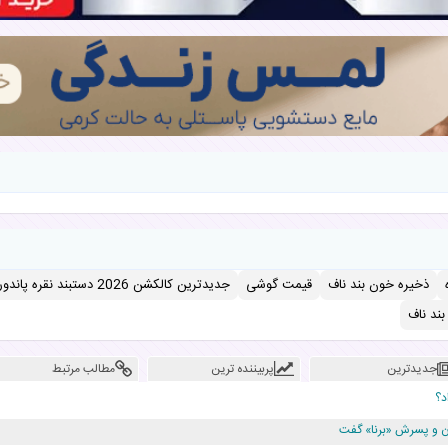
ذخیره خون بند ناف
قیمت گوشی
جدیدترین کالکشن 2026 دستبند نقره پاندورا
ند ناف
جدیدترین
پربیننده ترین
مطالب مرتبط
د؟
دن و پسرش «برنا» گفت