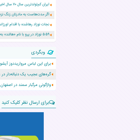
ایران کم‌تولدترین سال ۷۰ سال اخیر را پشت سر گذاشت!
اگر مدت‌هاست به مادرتان زنگ نزد
نجات نوزاد رهاشده با اقدام اور
۵۵۹ نوزاد در پرو با نام «هالند» به دنیا آمدند!
زن ۲۴ ساله پس از درمان سرطان رحم، مادر شد
وبگردی
افزایش قد این دختر، چند میلیون 
برای این لباس مرواریددوز آیشواریا ۶۰۰ ساعت زمان ص
حرکت غیرقانونی یک پرستار، جان دو
گره‌های عجیب یک دنباله‌دار در
عجیب‌ترین تولد در ۵/۵/۵ امسال که همه را شوکه کرد!
واژگونی مرگبار سمند در اصفهان با 4 ک
برای ارسال نظر کلیک کنید
نام:
نظر: