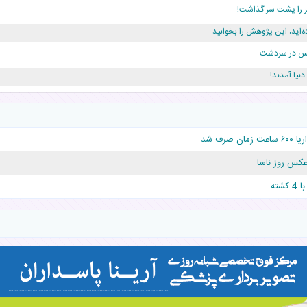
ه‌اید، این پژوهش را بخوانید
ژانس در سردشت
دلار برای پدرش خرج داشته
رف شد
قلوها را نجات داد!
 عکس روز ناسا
شته