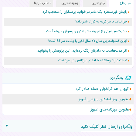
اخبار داغ
جدیدترین
پربیننده ترین
مطالب مرتبط
زایمان غیرمنتظره یک مادر در خواب، پرستاران را متعجب کرد
چرا نباید با هر گریه به نوزاد شیر داد؟
حدیث میرامینی از تجربه مادر شدن و پسرش «برنا» گفت
ایران کم‌تولدترین سال ۷۰ سال اخیر را پشت سر گذاشت!
اگر مدت‌هاست به مادرتان زنگ نزده‌اید، این پژوهش را بخوانید
نجات نوزاد رهاشده با اقدام اورژانس در سردشت
۵۵۹ نوزاد در پرو با نام «هالند» به دنیا آمدند!
وبگردی
زن ۲۴ ساله پس از درمان سرطان رحم، مادر شد
کیهان هم فراخوان حمله صادر کرد
افزایش قد این دختر، چند میلیون دلار برای پدرش خرج داشته
عناوین روزنامه‌های ورزشی امروز
حرکت غیرقانونی یک پرستار، جان دوقلوها را نجات داد!
عناوین روزنامه‌های امروز
▼
برای ارسال نظر کلیک کنید