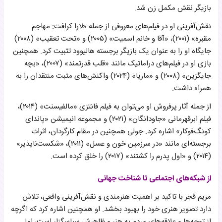
بازیگر نقش مکمل زن شد.
نقش‌آفرینی او در فیلم‌های معروفی از جمله «لارا کرافت: مهاجم
مقبره» (۲۰۰۱)، «آقا و خانم اسمیت» (۲۰۰۵) و «تحت تعقیب» (۲۰۰۸)
جایگاه او را به عنوان یک بازیگر برجسته هالیوود تثبیت کرد. همچنین
بازی او در فیلم‌های دراماتیک مانند «قلب قدرتمند» (۲۰۰۷)، «بچه
جایگزین» (۲۰۰۸) و «ماریا» (۲۰۲۴) واکنش‌های مثبت منتقدان را به
همراه داشت.
از جمله آثار پرفروش او می‌توان به فیلم فانتزی «مالفیسنت» (۲۰۱۴)،
فیلم ابرقهرمانی «جاودانگان» (۲۰۲۱) و مجموعه انیمیشن «پاندای
کونگ‌فوکار» اشاره کرد. جولی همچنین در مقام کارگردان، اثرات
برجسته‌ای مانند «در سرزمین خون و عسل» (۲۰۱۱)، «شکست‌ناپذیر»
(۲۰۱۴) و «اول پدرم را کشتند» (۲۰۱۷) را خلق کرده است.
از شبکه‌های اجتماعی تا شناخت جهانی
مریم قجر با تاکید بر اهمیت هنرمندی و نقش‌آفرینی واقعی، تلاش
دارد تصویر هنری خود را بهبود بخشد. او همچنین اشاره کرد که اگرچه
از توجه‌ها و علاقه‌های مردم به هنر و ظاهرش سپاسگزار است، اما