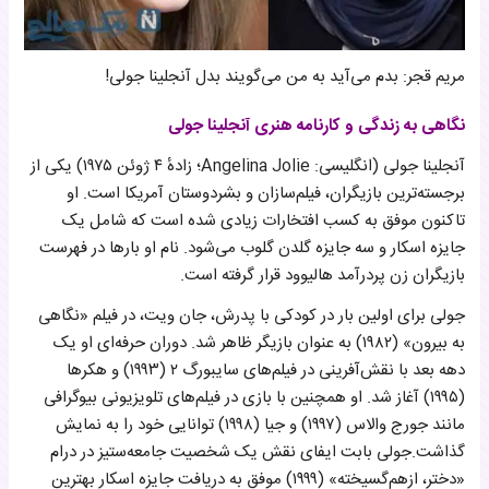
مریم قجر: بدم می‌آید به من می‌گویند بدل آنجلینا جولی!
نگاهی به زندگی و کارنامه هنری آنجلینا جولی
آنجلینا جولی (انگلیسی: Angelina Jolie؛ زادهٔ ۴ ژوئن ۱۹۷۵) یکی از
برجسته‌ترین بازیگران، فیلم‌سازان و بشردوستان آمریکا است. او
تاکنون موفق به کسب افتخارات زیادی شده است که شامل یک
جایزه اسکار و سه جایزه گلدن گلوب می‌شود. نام او بارها در فهرست
بازیگران زن پردرآمد هالیوود قرار گرفته است.
جولی برای اولین بار در کودکی با پدرش، جان ویت، در فیلم «نگاهی
به بیرون» (۱۹۸۲) به عنوان بازیگر ظاهر شد. دوران حرفه‌ای او یک
دهه بعد با نقش‌آفرینی در فیلم‌های سایبورگ ۲ (۱۹۹۳) و هکرها
(۱۹۹۵) آغاز شد. او همچنین با بازی در فیلم‌های تلویزیونی بیوگرافی
مانند جورج والاس (۱۹۹۷) و جیا (۱۹۹۸) توانایی خود را به نمایش
گذاشت.جولی بابت ایفای نقش یک شخصیت جامعه‌ستیز در درام
«دختر، ازهم‌گسیخته» (۱۹۹۹) موفق به دریافت جایزه اسکار بهترین