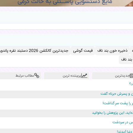
ذخیره خون بند ناف
قیمت گوشی
جدیدترین کالکشن 2026 دستبند نقره پاندورا
ند ناف
جدیدترین
پربیننده ترین
مطالب مرتبط
د؟
دن و پسرش «برنا» گفت
ه‌اید، این پژوهش را بخوانید
ژانس در سردشت