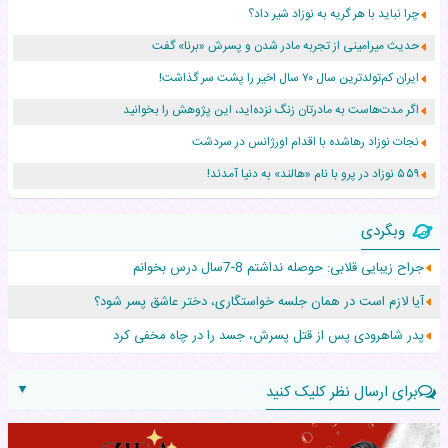
چرا نباید با هر گریه به نوزاد شیر داد؟
حدیث میرامینی از تجربه مادر شدن و پسرش «برنا» گفت
ایران کم‌تولدترین سال ۷۰ سال اخیر را پشت سر گذاشت!
اگر مدت‌هاست به مادرتان زنگ نزده‌اید، این پژوهش را بخوانید
نجات نوزاد رهاشده با اقدام اورژانس در سردشت
۵۵۹ نوزاد در پرو با نام «هالند» به دنیا آمدند!
زن ۲۴ ساله پس از درمان سرطان رحم، مادر شد
وبگردی
افزایش قد این دختر، چند میلیون دلار برای پدرش خرج داشته
جراح زیبایی قلابی: حوصله نداشتم 8-7سال درس بخوانم
حرکت غیرقانونی یک پرستار، جان دوقلوها را نجات داد!
آیا لازم است در همان جلسه خواستگاری، دختر عاشق پسر شود؟
عجیب‌ترین تولد در ۵/۵/۵ امسال که همه را شوکه کرد!
پدر شاهرودی پس از قتل پسرش، جسد را در چاه مخفی کرد
▼
برای ارسال نظر کلیک کنید
نام: