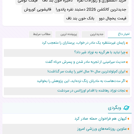
خرید اکسسوری و زیورآلات نقره
ذخیره خون بند ناف
قیمت گوشی
جدیدترین کالکشن 2026 دستبند نقره پاندورا
قالیشویی کوروش
قیمت یخچال دوو
بانک خون بند ناف
اخبار داغ
جدیدترین
پربیننده ترین
مطالب مرتبط
زایمان غیرمنتظره یک مادر در خواب، پرستاران را متعجب کرد
چرا نباید با هر گریه به نوزاد شیر داد؟
حدیث میرامینی از تجربه مادر شدن و پسرش «برنا» گفت
ایران کم‌تولدترین سال ۷۰ سال اخیر را پشت سر گذاشت!
اگر مدت‌هاست به مادرتان زنگ نزده‌اید، این پژوهش را بخوانید
نجات نوزاد رهاشده با اقدام اورژانس در سردشت
۵۵۹ نوزاد در پرو با نام «هالند» به دنیا آمدند!
وبگردی
زن ۲۴ ساله پس از درمان سرطان رحم، مادر شد
کیهان هم فراخوان حمله صادر کرد
افزایش قد این دختر، چند میلیون دلار برای پدرش خرج داشته
عناوین روزنامه‌های ورزشی امروز
حرکت غیرقانونی یک پرستار، جان دوقلوها را نجات داد!