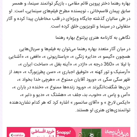
بهاره رهنما دختر پروین قائم مقامی ، بازیگر توانمند سینما، و همسر
سابق پیمان قاسم‌خانی ، نویسنده مطرح فیلم‌های سینمایی، است. او
در طی سالیان گذشته جایگاه ویژه‌ای در قلب مخاطبان پیدا کرده و آثار
متفاوتی در سینما و تلویزیون خلق کرده است.
نگاهی به کارنامه هنری پرتنوع بهاره رهنما
در میان آثار متعدد بهاره رهنما می‌توان به فیلم‌ها و سریال‌هایی
همچون «گیسو »، «دایره زنگی »، «پاستاریونی »، «افعی »، «آشنایی
با لیلا »، «360 درجه »، «اژدر »، «آینه بغل »، «ساخت ایران »،
«آرسنیک و تور کهنه »، «توفیق اجباری »، «سن پطرزبورگ »، «بعد از
ظهر سگی سگی »، «ورود آقایان ممنوع »، «هرچی خدا بخواد »،
«زن‌ها شگفت‌انگیزند »، «ورود زنده‌ها ممنوع »، «خنده در باران »،
«آس و پاس »، «خوب، بد، جلف »، «هشتگ »، «دیو و دلبر »،
«ایکس لارج » و «آقای سانسور » اشاره کرد که هر کدام نشان‌دهنده
توانمندی‌های هنری او هستند.