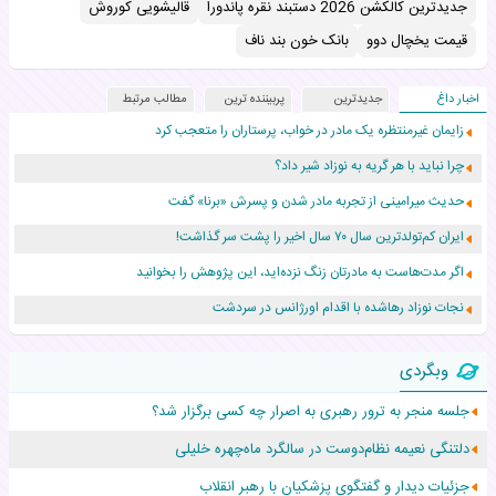
جدیدترین کالکشن 2026 دستبند نقره پاندورا
قالیشویی کوروش
قیمت یخچال دوو
بانک خون بند ناف
اخبار داغ
جدیدترین
پربیننده ترین
مطالب مرتبط
زایمان غیرمنتظره یک مادر در خواب، پرستاران را متعجب کرد
چرا نباید با هر گریه به نوزاد شیر داد؟
حدیث میرامینی از تجربه مادر شدن و پسرش «برنا» گفت
ایران کم‌تولدترین سال ۷۰ سال اخیر را پشت سر گذاشت!
اگر مدت‌هاست به مادرتان زنگ نزده‌اید، این پژوهش را بخوانید
نجات نوزاد رهاشده با اقدام اورژانس در سردشت
۵۵۹ نوزاد در پرو با نام «هالند» به دنیا آمدند!
وبگردی
زن ۲۴ ساله پس از درمان سرطان رحم، مادر شد
جلسه منجر به ترور رهبری به اصرار چه کسی برگزار شد؟
افزایش قد این دختر، چند میلیون دلار برای پدرش خرج داشته
دلتنگی نعیمه نظام‌دوست در سالگرد ماه‌چهره خلیلی
حرکت غیرقانونی یک پرستار، جان دوقلوها را نجات داد!
جزئیات دیدار و گفتگوی پزشکیان با رهبر انقلاب