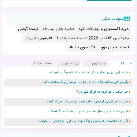
تبلیغات متنی
خرید اکسسوری و زیورآلات نقره
ذخیره خون بند ناف
قیمت گوشی
جدیدترین کالکشن 2026 دستبند نقره پاندورا
قالیشویی کوروش
قیمت یخچال دوو
بانک خون بند ناف
اخبار داغ
جدیدترین
پربیننده ترین
مطالب مرتبط
شاید این رژیم غذایی بتواند شما را از افسردگی دور کند
زایمان غیرمنتظره یک مادر در خواب، پرستاران را متعجب کرد
چرا نباید با هر گریه به نوزاد شیر داد؟
حدیث میرامینی از تجربه مادر شدن و پسرش «برنا» گفت
ایران کم‌تولدترین سال ۷۰ سال اخیر را پشت سر گذاشت!
اگر مدت‌هاست به مادرتان زنگ نزده‌اید، این پژوهش را بخوانید
نجات نوزاد رهاشده با اقدام اورژانس در سردشت