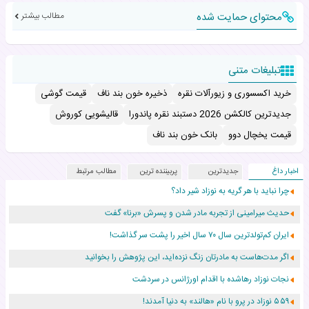
محتوای حمایت شده
مطالب بیشتر
تبلیغات متنی
خرید اکسسوری و زیورآلات نقره
ذخیره خون بند ناف
قیمت گوشی
جدیدترین کالکشن 2026 دستبند نقره پاندورا
قالیشویی کوروش
قیمت یخچال دوو
بانک خون بند ناف
اخبار داغ
جدیدترین
پربیننده ترین
مطالب مرتبط
چرا نباید با هر گریه به نوزاد شیر داد؟
حدیث میرامینی از تجربه مادر شدن و پسرش «برنا» گفت
ایران کم‌تولدترین سال ۷۰ سال اخیر را پشت سر گذاشت!
اگر مدت‌هاست به مادرتان زنگ نزده‌اید، این پژوهش را بخوانید
نجات نوزاد رهاشده با اقدام اورژانس در سردشت
۵۵۹ نوزاد در پرو با نام «هالند» به دنیا آمدند!