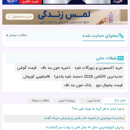
محتوای حمایت شده
مطالب بیشتر
تبلیغات متنی
خرید اکسسوری و زیورآلات نقره
ذخیره خون بند ناف
قیمت گوشی
جدیدترین کالکشن 2026 دستبند نقره پاندورا
قالیشویی کوروش
قیمت یخچال دوو
بانک خون بند ناف
اخبار داغ
جدیدترین
پربیننده ترین
مطالب مرتبط
چرا نباید با هر گریه به نوزاد شیر داد؟
حدیث میرامینی از تجربه مادر شدن و پسرش «برنا» گفت
ایران کم‌تولدترین سال ۷۰ سال اخیر را پشت سر گذاشت!