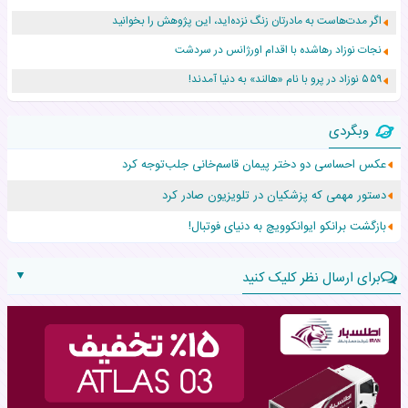
اگر مدت‌هاست به مادرتان زنگ نزده‌اید، این پژوهش را بخوانید
نجات نوزاد رهاشده با اقدام اورژانس در سردشت
۵۵۹ نوزاد در پرو با نام «هالند» به دنیا آمدند!
زن ۲۴ ساله پس از درمان سرطان رحم، مادر شد
وبگردی
افزایش قد این دختر، چند میلیون دلار برای پدرش خرج داشته
عکس احساسی دو دختر پیمان‌ قاسم‌خانی جلب‌توجه کرد
حرکت غیرقانونی یک پرستار، جان دوقلوها را نجات داد!
دستور مهمی که پزشکیان در تلویزیون صادر کرد
عجیب‌ترین تولد در ۵/۵/۵ امسال که همه را شوکه کرد!
بازگشت برانکو ایوانکوویچ به دنیای فوتبال!
▼
برای ارسال نظر کلیک کنید
نام:
نظر: