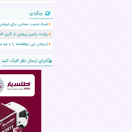
۵۵۹ نوزاد در پرو با نام «هالند» به دنیا آمدند!
وبگردی
زن ۲۴ ساله پس از درمان سرطان رحم، مادر شد
شرط عجیب نساجی برای فروش 
افزایش قد این دختر، چند میلیون 
روایت رامین پرچمی از کاری که 
حرکت غیرقانونی یک پرستار، جان دو
اردوغان این توافقنامه را با چه 
برای ارسال نظر کلیک کنید
نام:
نظر: