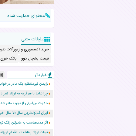
محتوای حمایت شده
تبلیغات متنی
خرید اکسسوری و زیورآلات نقره
قیمت یخچال دوو
بانک خون ب
اخبار داغ
زایمان غیرمنتظره یک مادر در خواب
چرا نباید با هر گریه به نوزاد شیر دا
حدیث میرامینی از تجربه مادر ش
ایران کم‌تولدترین سال ۷۰ سال اخیر را پشت سر گذاشت!
اگر مدت‌هاست به مادرتان زنگ نزد
نجات نوزاد رهاشده با اقدام اور