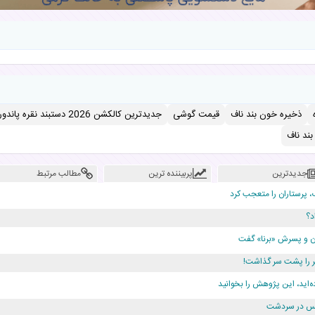
ذخیره خون بند ناف
قیمت گوشی
جدیدترین کالکشن 2026 دستبند نقره پاندورا
ند ناف
جدیدترین
پربیننده ترین
مطالب مرتبط
، پرستاران را متعجب کرد
د؟
دن و پسرش «برنا» گفت
ه‌اید، این پژوهش را بخوانید
ژانس در سردشت