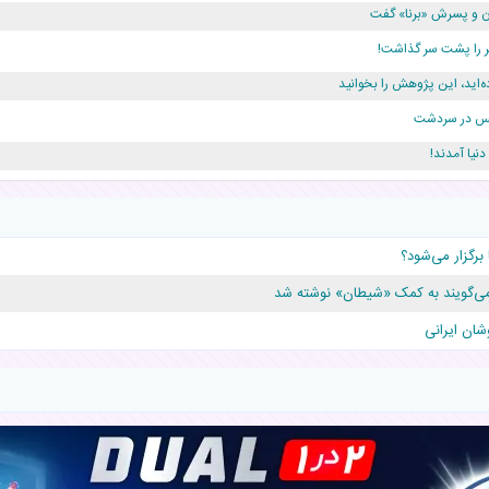
دن و پسرش «برنا» گفت
ه‌اید، این پژوهش را بخوانید
ژانس در سردشت
دلار برای پدرش خرج داشته
برگزار می‌شود؟
قلوها را نجات داد!
شان ایرانی