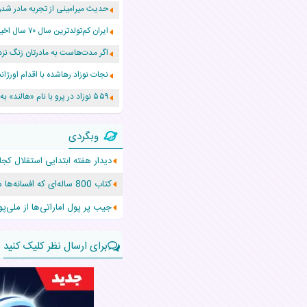
حدیث میرامینی از تجربه مادر ش
ایران کم‌تولدترین سال ۷۰ سال اخیر را پشت سر گذاشت!
اگر مدت‌هاست به مادرتان زنگ نزد
نجات نوزاد رهاشده با اقدام اور
۵۵۹ نوزاد در پرو با نام «هالند» به دنیا آمدند!
زن ۲۴ ساله پس از درمان سرطان رحم، مادر شد
وبگردی
افزایش قد این دختر، چند میلیون 
دیدار هفته ابتدایی استقلال کجا 
حرکت غیرقانونی یک پرستار، جان دو
کتاب 800 ساله‌ای که افسانه‌ها می‌گویند به کمک «شیطان» نوشته شد
عجیب‌ترین تولد در ۵/۵/۵ امسال که همه را شوکه کرد!
جیب پر پول اماراتی‌ها از ملی‌پو
برای ارسال نظر کلیک کنید
نام:
نظر: