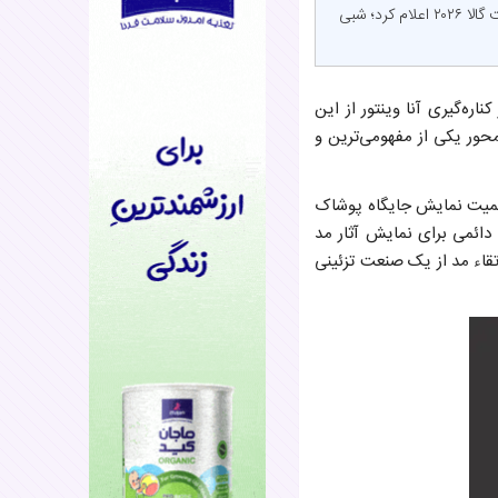
نی نی بان: کلوئه مال، میزبان جدید مت گالا و سردبیر تازه مجله ووگ، تم مفهومی و هنری «هنر لباس» را برای مت گالا ۲۰۲۶ اعلام کرد؛ شبی
ره‌گیری آنا وینتور از این
 «هنر لباس» (Costume Art) معرفی شد. این محور یکی از مفهومی‌ترین و
 اهمیت نمایش جایگاه پوشاک
دائمی برای نمایش آثار مد
رتقاء مد از یک صنعت تزئینی