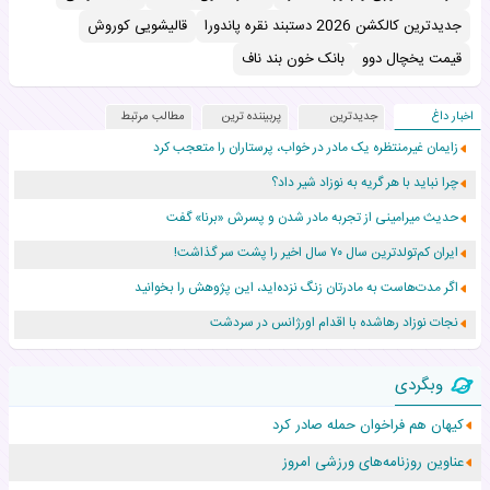
جدیدترین کالکشن 2026 دستبند نقره پاندورا
قالیشویی کوروش
قیمت یخچال دوو
بانک خون بند ناف
اخبار داغ
جدیدترین
پربیننده ترین
مطالب مرتبط
زایمان غیرمنتظره یک مادر در خواب، پرستاران را متعجب کرد
چرا نباید با هر گریه به نوزاد شیر داد؟
حدیث میرامینی از تجربه مادر شدن و پسرش «برنا» گفت
ایران کم‌تولدترین سال ۷۰ سال اخیر را پشت سر گذاشت!
اگر مدت‌هاست به مادرتان زنگ نزده‌اید، این پژوهش را بخوانید
نجات نوزاد رهاشده با اقدام اورژانس در سردشت
۵۵۹ نوزاد در پرو با نام «هالند» به دنیا آمدند!
وبگردی
زن ۲۴ ساله پس از درمان سرطان رحم، مادر شد
کیهان هم فراخوان حمله صادر کرد
افزایش قد این دختر، چند میلیون دلار برای پدرش خرج داشته
عناوین روزنامه‌های ورزشی امروز
حرکت غیرقانونی یک پرستار، جان دوقلوها را نجات داد!