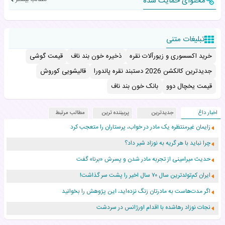
محتوای حمایت شده
تبلیغات متنی
خرید اکسسوری و زیورآلات نقره
ذخیره خون بند ناف
قیمت گوشی
جدیدترین کالکشن 2026 دستبند نقره پاندورا
قالیشویی کوروش
قیمت یخچال دوو
بانک خون بند ناف
اخبار داغ
جدیدترین
پربیننده ترین
مطالب مرتبط
زایمان غیرمنتظره یک مادر در خواب، پرستاران را متعجب کرد
چرا نباید با هر گریه به نوزاد شیر داد؟
حدیث میرامینی از تجربه مادر شدن و پسرش «برنا» گفت
ایران کم‌تولدترین سال ۷۰ سال اخیر را پشت سر گذاشت!
اگر مدت‌هاست به مادرتان زنگ نزده‌اید، این پژوهش را بخوانید
نجات نوزاد رهاشده با اقدام اورژانس در سردشت
۵۵۹ نوزاد در پرو با نام «هالند» به دنیا آمدند!