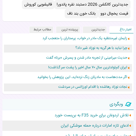
جدیدترین کالکشن 2026 دستبند نقره پاندورا
قالیشویی کوروش
قیمت یخچال دوو
بانک خون بند ناف
اخبار داغ
جدیدترین
پربیننده ترین
مطالب مرتبط
زایمان غیرمنتظره یک مادر در خواب، پرستاران را متعجب کرد
چرا نباید با هر گریه به نوزاد شیر داد؟
حدیث میرامینی از تجربه مادر شدن و پسرش «برنا» گفت
ایران کم‌تولدترین سال ۷۰ سال اخیر را پشت سر گذاشت!
اگر مدت‌هاست به مادرتان زنگ نزده‌اید، این پژوهش را بخوانید
نجات نوزاد رهاشده با اقدام اورژانس در سردشت
۵۵۹ نوزاد در پرو با نام «هالند» به دنیا آمدند!
وبگردی
زن ۲۴ ساله پس از درمان سرطان رحم، مادر شد
تلاش اردوغان برای خرید F35 به بن‌بست خورد
افزایش قد این دختر، چند میلیون دلار برای پدرش خرج داشته
ادعای تازه امارات درباره حمله موشکی ایران
حرکت غیرقانونی یک پرستار، جان دوقلوها را نجات داد!