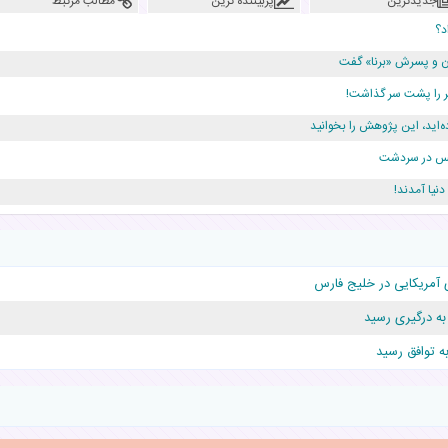
جدیدترین
پربیننده ترین
مطالب مرتبط
د؟
دن و پسرش «برنا» گفت
ه‌اید، این پژوهش را بخوانید
ژانس در سردشت
دلار برای پدرش خرج داشته
 آمریکایی در خلیج فارس
قلوها را نجات داد!
 به درگیری رسید
به توافق رسید