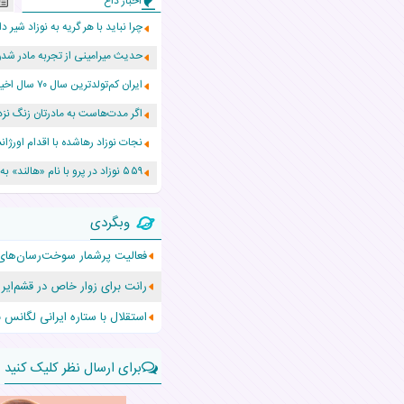
اخبار داغ
چرا نباید با هر گریه به نوزاد شیر دا
حدیث میرامینی از تجربه مادر ش
ایران کم‌تولدترین سال ۷۰ سال اخیر را پشت سر گذاشت!
اگر مدت‌هاست به مادرتان زنگ نزد
نجات نوزاد رهاشده با اقدام اور
۵۵۹ نوزاد در پرو با نام «هالند» به دنیا آمدند!
زن ۲۴ ساله پس از درمان سرطان رحم، مادر شد
وبگردی
افزایش قد این دختر، چند میلیون 
فعالیت پرشمار سوخت‌رسان‌های
حرکت غیرقانونی یک پرستار، جان دو
رانت برای زوار خاص در قشم‌ایر
عجیب‌ترین تولد در ۵/۵/۵ امسال که همه را شوکه کرد!
استقلال با ستاره ایرانی لگانس 
برای ارسال نظر کلیک کنید