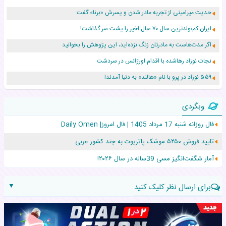
حدیث میرامینی از تجربه مادر شدن و پسرش «برنا» گفت
ایران کم‌تولدترین سال ۷۰ سال اخیر را پشت سر گذاشت!
اگر مدت‌هاست به مادرتان زنگ نزده‌اید، این پژوهش را بخوانید
نجات نوزاد رهاشده با اقدام اورژانس در سردشت
۵۵۹ نوزاد در پرو با نام «هالند» به دنیا آمدند!
زن ۲۴ ساله پس از درمان سرطان رحم، مادر شد
وبگردی
افزایش قد این دختر، چند میلیون دلار برای پدرش خرج داشته
فال روزانه شنبه 17 مرداد 1405 | فال امروز| Daily Omen
حرکت غیرقانونی یک پرستار، جان دوقلوها را نجات داد!
تایید فروش ۵۲۵۰ موشک پاتریوت به چند کشور عربی
عجیب‌ترین تولد در ۵/۵/۵ امسال که همه را شوکه کرد!
آمار شگفت‌انگیز مسی 39ساله در سال ۲۰۲۶!
▼
برای ارسال نظر کلیک کنید
نام: