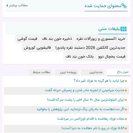
محتوای حمایت شده
مطالب بیشتر
تبلیغات متنی
خرید اکسسوری و زیورآلات نقره
ذخیره خون بند ناف
قیمت گوشی
جدیدترین کالکشن 2026 دستبند نقره پاندورا
قالیشویی کوروش
قیمت یخچال دوو
بانک خون بند ناف
اخبار داغ
جدیدترین
پربیننده ترین
مطالب مرتبط
چرا نباید با هر گریه به نوزاد شیر داد؟
حدیث میرامینی از تجربه مادر شدن و پسرش «برنا» گفت
ایران کم‌تولدترین سال ۷۰ سال اخیر را پشت سر گذاشت!
اگر مدت‌هاست به مادرتان زنگ نزده‌اید، این پژوهش را بخوانید
نجات نوزاد رهاشده با اقدام اورژانس در سردشت
۵۵۹ نوزاد در پرو با نام «هالند» به دنیا آمدند!