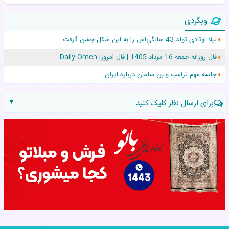
زن ۲۴ ساله پس از درمان سرطان رحم، مادر شد
وبگردی
افزایش قد این دختر، چند میلیون دلار برای پدرش خرج داشته
لیلا اوتادی تولد 43 سالگی‌اش را به این شکل جشن گرفت
حرکت غیرقانونی یک پرستار، جان دوقلوها را نجات داد!
فال روزانه جمعه 16 مرداد 1405 | فال امروز| Daily Omen
عجیب‌ترین تولد در ۵/۵/۵ امسال که همه را شوکه کرد!
جلسه مهم ترامپ و بن سلمان درباره ایران
▼
برای ارسال نظر کلیک کنید
نام:
نظر: