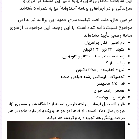
این شایعات گمانه‌زنی‌هایی درباره تأثیر این مسئله بر انرژی و
سرزندگی او در اجراهای برنامه "خندوانه" نیز به همراه داشته‌اند.
در عین حال، علت افت کیفیت سری جدید این برنامه نیز به این
موضوع نسبت داده شده است. با این وجود، این موضوعات از سوی
منابع رسمی تأیید نشده‌اند.
نام اصلی : نگار جواهریان
متولد : ۲۲ دی ۱۳۶۱ تهران
زمینه فعالیت : سینما ، تئاتر و تلویزیون
پیشه : بازیگر
شروع فعالیت : از ۱۳۸۰ تاکنون
تحصیلات : لیسانس رشته طراحی صحنه
قد : ۱۶۵ سانتیمتر
همسر : رامبد جوان
فرزندان : نوردخت
فارغ التحصیل لیسانس رشته طراحی صحنه از دانشگاه هنر و معماری آزاد
ورودی سال ۱۳۸۰ است ، او ظاهرا دو خواهر و یک برادر دارد؛ علاوه بر هنر
در صداپیشگی هم تجربه دارد و ترجمه هم میکند.