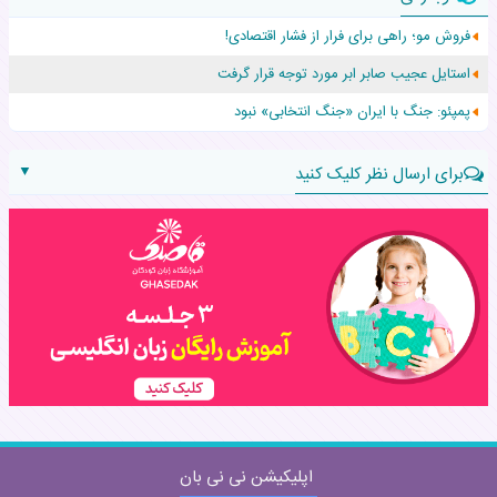
افزایش قد این دختر، چند میلیون دلار برای پدرش خرج داشته
فروش مو؛ راهی برای فرار از فشار اقتصادی!
حرکت غیرقانونی یک پرستار، جان دوقلوها را نجات داد!
استایل عجیب صابر ابر مورد توجه قرار گرفت
عجیب‌ترین تولد در ۵/۵/۵ امسال که همه را شوکه کرد!
پمپئو: جنگ با ایران «جنگ انتخابی» نبود
▼
برای ارسال نظر کلیک کنید
نام:
نظر:
اپلیکیشن نی نی بان
ارسال