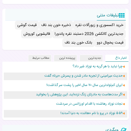
تبلیغات متنی
خرید اکسسوری و زیورآلات نقره
ذخیره خون بند ناف
قیمت گوشی
جدیدترین کالکشن 2026 دستبند نقره پاندورا
قالیشویی کوروش
قیمت یخچال دوو
بانک خون بند ناف
اخبار داغ
جدیدترین
پربیننده ترین
مطالب مرتبط
چرا نباید با هر گریه به نوزاد شیر داد؟
حدیث میرامینی از تجربه مادر شدن و پسرش «برنا» گفت
ایران کم‌تولدترین سال ۷۰ سال اخیر را پشت سر گذاشت!
اگر مدت‌هاست به مادرتان زنگ نزده‌اید، این پژوهش را بخوانید
نجات نوزاد رهاشده با اقدام اورژانس در سردشت
۵۵۹ نوزاد در پرو با نام «هالند» به دنیا آمدند!
زن ۲۴ ساله پس از درمان سرطان رحم، مادر شد
وبگردی