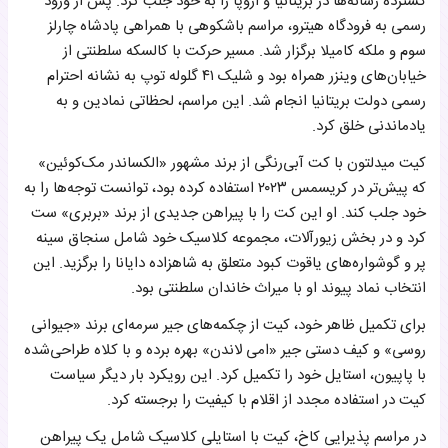
گسترده رسانه‌ها در بریتانیا و اروپا را به خود جلب کرد. پس از ورود
رسمی به فرودگاه هیترو، مراسم باشکوهی با همراهی پادشاه چارلز
سوم و ملکه کامیلا برگزار شد. مسیر حرکت با کالسکه سلطنتی از
خیابان‌های وینزر همراه بود و شلیک ۴۱ گلوله توپ به نشانه احترام
رسمی دولت بریتانیا انجام شد. این مراسم، لحظاتی نمادین و به
یادماندنی خلق کرد.
کیت میدلتون با کت آبی‌رنگی از برند مشهور «الکساندر مک‌کوئین»
که پیش‌تر در کریسمس ۲۰۲۳ استفاده کرده بود، توانست توجه‌ها را به
خود جلب کند. او این کت را با پیراهن جدیدی از برند «بربری» ست
کرد و در بخش زیورآلات، مجموعه کلاسیک خود شامل سنجاق سینه
پر و گوشواره‌های یاقوت کبود متعلق به شاهزاده دایانا را برگزید. این
انتخاب نماد پیوند او با میراث خاندان سلطنتی بود.
برای تکمیل ظاهر خود، کیت از چکمه‌های جیر سرمه‌ای برند «جیوانی
روسی» و کیف دستی جیر «امی لاندن» بهره برده و با کلاه طراحی‌شده
با پاپیون، استایل خود را تکمیل کرد. این رویکرد بار دیگر سیاست
کیت در استفاده مجدد از اقلام با کیفیت را برجسته کرد.
در مراسم پذیرایی کاخ، کیت با استایلی کلاسیک شامل یک پیراهن