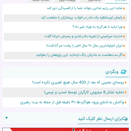
شاید این رژیم غذایی بتواند شما را از افسردگی دور کند
زایمان غیرمنتظره یک مادر در خواب، پرستاران را متعجب کرد
چرا نباید با هر گریه به نوزاد شیر داد؟
حدیث میرامینی از تجربه مادر شدن و پسرش «برنا» گفت
ایران کم‌تولدترین سال ۷۰ سال اخیر را پشت سر گذاشت!
اگر مدت‌هاست به مادرتان زنگ نزده‌اید، این پژوهش را بخوانید
نجات نوزاد رهاشده با اقدام اورژانس در سردشت
وبگردی
۵۵۹ نوزاد در پرو با نام «هالند» به دنیا آمدند!
روستای عجیبی که بعد از 400 سال هیچ تغییری نکرده است!
زن ۲۴ ساله پس از درمان سرطان رحم، مادر شد
تخلیه لشکر 8 میلیونی کارگران توسط اسنپ و تپسی!
افزایش قد این دختر، چند میلیون دلار برای پدرش خرج داشته
واکنش به ادعای ورود هواگردها ۳۰ دقیقه قبل از حمله به بیت رهبری
▼
برای ارسال نظر کلیک کنید
نام: