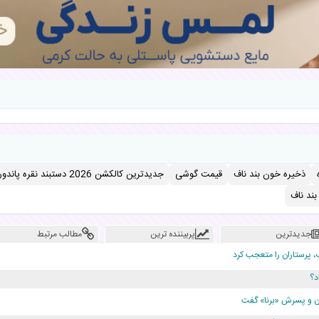
ذخیره خون بند ناف
قیمت گوشی
جدیدترین کالکشن 2026 دستبند نقره پاندورا
ند ناف
جدیدترین
پربیننده ترین
مطالب مرتبط
، پرستاران را متعجب کرد
د؟
دن و پسرش «برنا» گفت