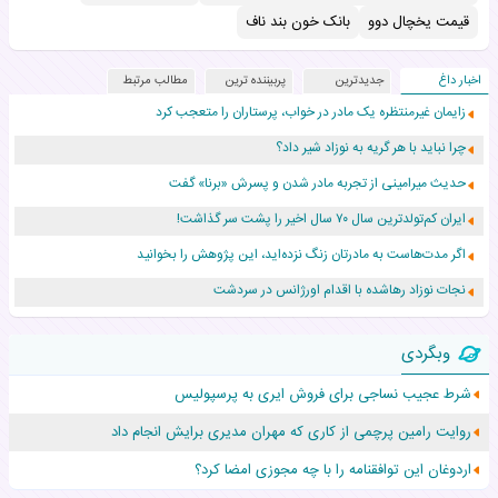
قیمت یخچال دوو
بانک خون بند ناف
اخبار داغ
جدیدترین
پربیننده ترین
مطالب مرتبط
زایمان غیرمنتظره یک مادر در خواب، پرستاران را متعجب کرد
چرا نباید با هر گریه به نوزاد شیر داد؟
حدیث میرامینی از تجربه مادر شدن و پسرش «برنا» گفت
ایران کم‌تولدترین سال ۷۰ سال اخیر را پشت سر گذاشت!
اگر مدت‌هاست به مادرتان زنگ نزده‌اید، این پژوهش را بخوانید
نجات نوزاد رهاشده با اقدام اورژانس در سردشت
۵۵۹ نوزاد در پرو با نام «هالند» به دنیا آمدند!
وبگردی
زن ۲۴ ساله پس از درمان سرطان رحم، مادر شد
شرط عجیب نساجی برای فروش ایری به پرسپولیس
افزایش قد این دختر، چند میلیون دلار برای پدرش خرج داشته
روایت رامین پرچمی از کاری که مهران مدیری برایش انجام داد
حرکت غیرقانونی یک پرستار، جان دوقلوها را نجات داد!
اردوغان این توافقنامه را با چه مجوزی امضا کرد؟