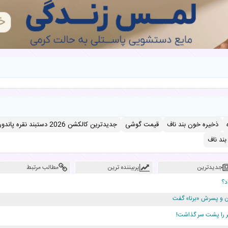
ذخیره خون بند ناف
قیمت گوشی
جدیدترین کالکشن 2026 دستبند نقره پاندورا
ند ناف
جدیدترین
پربیننده ترین
مطالب مرتبط
د؟
دن و پسرش «برنا» گفت