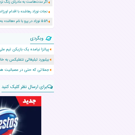
اگر مدت‌هاست به مادرتان زنگ نزد
نجات نوزاد رهاشده با اقدام اور
۵۵۹ نوزاد در پرو با نام «هالند» به دنیا آمدند!
زن ۲۴ ساله پس از درمان سرطان رحم، مادر شد
وبگردی
افزایش قد این دختر، چند میلیون 
پیاتزا نیامده یک بازیکن تیم ملی
حرکت غیرقانونی یک پرستار، جان دو
بیلبورد تبلیغاتی نتفلیکس به خا
عجیب‌ترین تولد در ۵/۵/۵ امسال که همه را شوکه کرد!
جملاتی که حتی در عصبانیت هم 
برای ارسال نظر کلیک کنید
نام:
نظر: