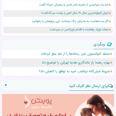
حدیث میرامینی از تجربه مادر شدن و پسرش «برنا» گفت
ایران کم‌تولدترین سال ۷۰ سال اخیر را پشت سر گذاشت!
اگر مدت‌هاست به مادرتان زنگ نزده‌اید، این پژوهش را بخوانید
نجات نوزاد رهاشده با اقدام اورژانس در سردشت
۵۵۹ نوزاد در پرو با نام «هالند» به دنیا آمدند!
وبگردی
زن ۲۴ ساله پس از درمان سرطان رحم، مادر شد
منتقد کنوانسیون خزر: رسانه‌ها را از نقد منع کرده‌اند
افزایش قد این دختر، چند میلیون دلار برای پدرش خرج داشته
بهاره رهنما راز ماندگاری هدیه تهرانی را توضیح داد
حرکت غیرقانونی یک پرستار، جان دوقلوها را نجات داد!
شروط شش‌گانه ذوالقدر، امید به توافق را کاهش داد؟
▼
برای ارسال نظر کلیک کنید
نام:
نظر: