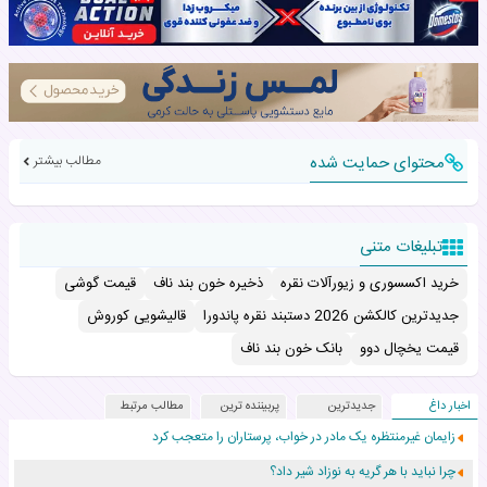
محتوای حمایت شده
مطالب بیشتر
تبلیغات متنی
خرید اکسسوری و زیورآلات نقره
ذخیره خون بند ناف
قیمت گوشی
جدیدترین کالکشن 2026 دستبند نقره پاندورا
قالیشویی کوروش
قیمت یخچال دوو
بانک خون بند ناف
اخبار داغ
جدیدترین
پربیننده ترین
مطالب مرتبط
زایمان غیرمنتظره یک مادر در خواب، پرستاران را متعجب کرد
چرا نباید با هر گریه به نوزاد شیر داد؟