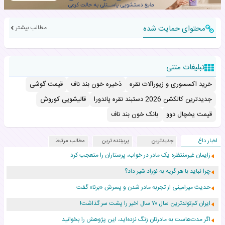
محتوای حمایت شده
مطالب بیشتر
تبلیغات متنی
خرید اکسسوری و زیورآلات نقره
ذخیره خون بند ناف
قیمت گوشی
جدیدترین کالکشن 2026 دستبند نقره پاندورا
قالیشویی کوروش
قیمت یخچال دوو
بانک خون بند ناف
اخبار داغ
جدیدترین
پربیننده ترین
مطالب مرتبط
زایمان غیرمنتظره یک مادر در خواب، پرستاران را متعجب کرد
چرا نباید با هر گریه به نوزاد شیر داد؟
حدیث میرامینی از تجربه مادر شدن و پسرش «برنا» گفت
ایران کم‌تولدترین سال ۷۰ سال اخیر را پشت سر گذاشت!
اگر مدت‌هاست به مادرتان زنگ نزده‌اید، این پژوهش را بخوانید