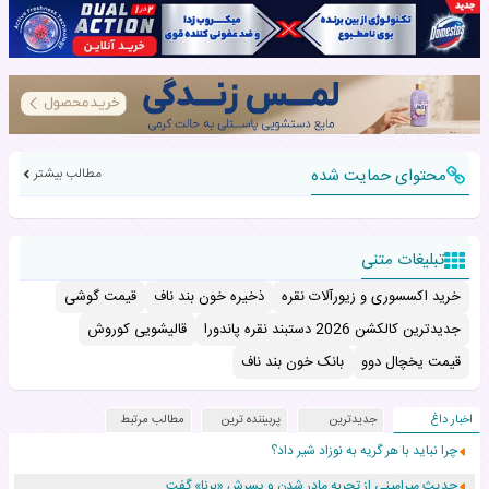
محتوای حمایت شده
مطالب بیشتر
تبلیغات متنی
خرید اکسسوری و زیورآلات نقره
ذخیره خون بند ناف
قیمت گوشی
جدیدترین کالکشن 2026 دستبند نقره پاندورا
قالیشویی کوروش
قیمت یخچال دوو
بانک خون بند ناف
اخبار داغ
جدیدترین
پربیننده ترین
مطالب مرتبط
چرا نباید با هر گریه به نوزاد شیر داد؟
حدیث میرامینی از تجربه مادر شدن و پسرش «برنا» گفت