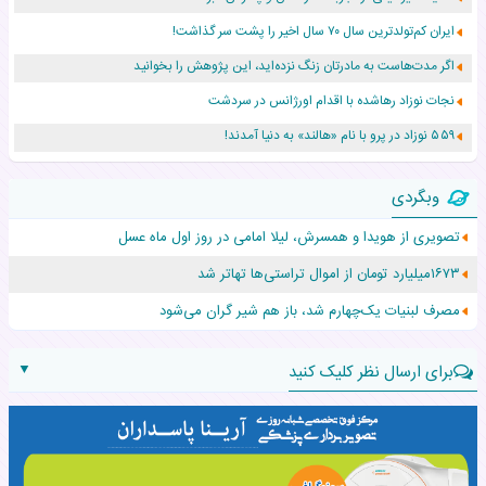
ایران کم‌تولدترین سال ۷۰ سال اخیر را پشت سر گذاشت!
اگر مدت‌هاست به مادرتان زنگ نزده‌اید، این پژوهش را بخوانید
نجات نوزاد رهاشده با اقدام اورژانس در سردشت
۵۵۹ نوزاد در پرو با نام «هالند» به دنیا آمدند!
زن ۲۴ ساله پس از درمان سرطان رحم، مادر شد
وبگردی
افزایش قد این دختر، چند میلیون دلار برای پدرش خرج داشته
تصویری از هویدا و همسرش، لیلا امامی در روز اول ماه عسل
حرکت غیرقانونی یک پرستار، جان دوقلوها را نجات داد!
۱۶۷۳میلیارد تومان از اموال تراستی‌ها تهاتر شد
عجیب‌ترین تولد در ۵/۵/۵ امسال که همه را شوکه کرد!
مصرف لبنیات یک‌چهارم شد، باز هم شیر گران می‌شود
▼
برای ارسال نظر کلیک کنید
نام: