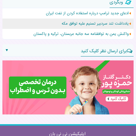
وبگردی
افزایش قد این دختر، چند میلیون دلار برای پدرش خرج داشته
ادعای جدید ترامپ درباره استفاده کردن از نفت ایران
حرکت غیرقانونی یک پرستار، جان دوقلوها را نجات داد!
یادداشت تند سردبیر تسنیم علیه توافق مکه
عجیب‌ترین تولد در ۵/۵/۵ امسال که همه را شوکه کرد!
واکنش یمن به توافقنامه سه جانبه عربستان، ترکیه و پاکستان
▼
برای ارسال نظر کلیک کنید
نام:
نظر:
اپلیکیشن نی نی بان
ارسال