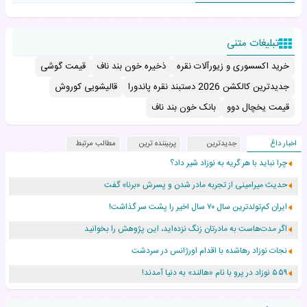
تبلیغات متنی
خرید اکسسوری و زیورآلات نقره
ذخیره خون بند ناف
قیمت گوشی
جدیدترین کالکشن 2026 دستبند نقره پاندورا
قالیشویی کوروش
قیمت یخچال دوو
بانک خون بند ناف
اخبار داغ
جدیدترین
پربیننده ترین
مطالب مرتبط
چرا نباید با هر گریه به نوزاد شیر داد؟
حدیث میرامینی از تجربه مادر شدن و پسرش «برنا» گفت
ایران کم‌تولدترین سال ۷۰ سال اخیر را پشت سر گذاشت!
اگر مدت‌هاست به مادرتان زنگ نزده‌اید، این پژوهش را بخوانید
نجات نوزاد رهاشده با اقدام اورژانس در سردشت
۵۵۹ نوزاد در پرو با نام «هالند» به دنیا آمدند!
زن ۲۴ ساله پس از درمان سرطان رحم، مادر شد