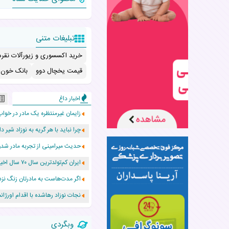
تبلیغات متنی
خرید اکسسوری و زیورآلات نقره
قیمت یخچال دوو
بانک خون ب
اخبار داغ
زایمان غیرمنتظره یک مادر در خواب
چرا نباید با هر گریه به نوزاد شیر دا
حدیث میرامینی از تجربه مادر ش
ایران کم‌تولدترین سال ۷۰ سال اخیر را پشت سر گذاشت!
اگر مدت‌هاست به مادرتان زنگ نزد
نجات نوزاد رهاشده با اقدام اور
۵۵۹ نوزاد در پرو با نام «هالند» به دنیا آمدند!
وبگردی
زن ۲۴ ساله پس از درمان سرطان رحم، مادر شد