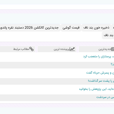
ذخیره خون بند ناف
قیمت گوشی
جدیدترین کالکشن 2026 دستبند نقره پاندورا
ند ناف
جدیدترین
پربیننده ترین
مطالب مرتبط
، پرستاران را متعجب کرد
د؟
دن و پسرش «برنا» گفت
ه‌اید، این پژوهش را بخوانید
ژانس در سردشت