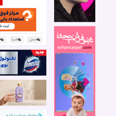
فحش
ناسزا
ف
محتوای حمایت شده