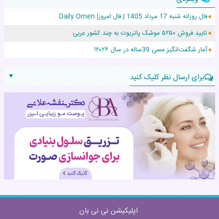
افزایش قد این دختر، چند میلیون دلار برای پدرش خرج داشته
فال روزانه شنبه 17 مرداد 1405 | فال امروز| Daily Omen
حرکت غیرقانونی یک پرستار، جان دوقلوها را نجات داد!
تایید فروش ۵۲۵۰ موشک پاتریوت به چند کشور عربی
عجیب‌ترین تولد در ۵/۵/۵ امسال که همه را شوکه کرد!
آمار شگفت‌انگیز مسی 39ساله در سال ۲۰۲۶!
▼
برای ارسال نظر کلیک کنید
نام:
نظر:
اپلیکیشن نی نی بان
ارسال