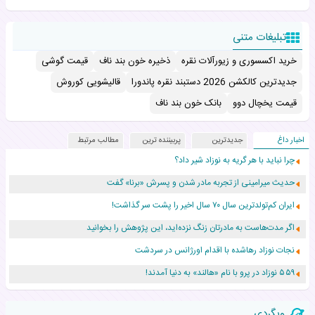
تبلیغات متنی
خرید اکسسوری و زیورآلات نقره
ذخیره خون بند ناف
قیمت گوشی
جدیدترین کالکشن 2026 دستبند نقره پاندورا
قالیشویی کوروش
قیمت یخچال دوو
بانک خون بند ناف
اخبار داغ
جدیدترین
پربیننده ترین
مطالب مرتبط
چرا نباید با هر گریه به نوزاد شیر داد؟
حدیث میرامینی از تجربه مادر شدن و پسرش «برنا» گفت
ایران کم‌تولدترین سال ۷۰ سال اخیر را پشت سر گذاشت!
اگر مدت‌هاست به مادرتان زنگ نزده‌اید، این پژوهش را بخوانید
نجات نوزاد رهاشده با اقدام اورژانس در سردشت
۵۵۹ نوزاد در پرو با نام «هالند» به دنیا آمدند!
زن ۲۴ ساله پس از درمان سرطان رحم، مادر شد
وبگردی