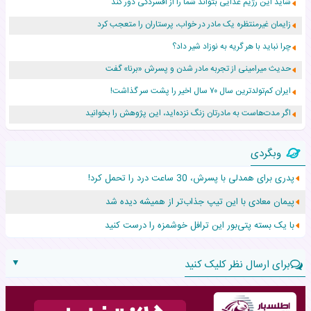
شاید این رژیم غذایی بتواند شما را از افسردگی دور کند
زایمان غیرمنتظره یک مادر در خواب، پرستاران را متعجب کرد
چرا نباید با هر گریه به نوزاد شیر داد؟
حدیث میرامینی از تجربه مادر شدن و پسرش «برنا» گفت
ایران کم‌تولدترین سال ۷۰ سال اخیر را پشت سر گذاشت!
اگر مدت‌هاست به مادرتان زنگ نزده‌اید، این پژوهش را بخوانید
نجات نوزاد رهاشده با اقدام اورژانس در سردشت
وبگردی
۵۵۹ نوزاد در پرو با نام «هالند» به دنیا آمدند!
پدری برای همدلی با پسرش، 30 ساعت درد را تحمل کرد!
زن ۲۴ ساله پس از درمان سرطان رحم، مادر شد
پیمان معادی با این تیپ جذاب‌تر از همیشه دیده شد
افزایش قد این دختر، چند میلیون دلار برای پدرش خرج داشته
با یک بسته پتی‌بور این ترافل خوشمزه را درست کنید
▼
برای ارسال نظر کلیک کنید
نام: