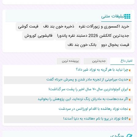
تبلیغات متنی
خرید اکسسوری و زیورآلات نقره
ذخیره خون بند ناف
قیمت گوشی
جدیدترین کالکشن 2026 دستبند نقره پاندورا
قالیشویی کوروش
قیمت یخچال دوو
بانک خون بند ناف
اخبار داغ
جدیدترین
پربیننده ترین
چرا نباید با هر گریه به نوزاد شیر داد؟
حدیث میرامینی از تجربه مادر شدن و پسرش «برنا» گفت
ایران کم‌تولدترین سال ۷۰ سال اخیر را پشت سر گذاشت!
اگر مدت‌هاست به مادرتان زنگ نزده‌اید، این پژوهش را بخوانید
نجات نوزاد رهاشده با اقدام اورژانس در سردشت
۵۵۹ نوزاد در پرو با نام «هالند» به دنیا آمدند!
زن ۲۴ ساله پس از درمان سرطان رحم، مادر شد
وبگردی