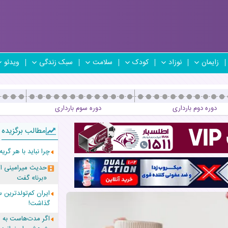
زایمان
نوزاد
کودک
سلامت
سبک زندگی
ویدئو
دوره دوم بارداری
دوره سوم بارداری
مطالب برگزیده
چرا نباید با هر گریه
حدیث میرامینی ا
«برنا» گفت
گذاشت!
اگر مدت‌هاست به ما