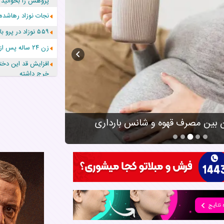
پژوهش را بخوانید
نجات نوزاد رهاشده
۵۵۹ نوزاد در پرو با نام «هالند» به دنیا آمدند!
زن ۲۴ ساله پس از درمان سرطان رحم، مادر شد
افزایش قد این دختر
خرج داشته
حرکت غیرقانونی ی
داد!
 بین مصرف قهوه و شانس بارداری
این ۷ عادت به ظاهر پیش پا افتاده، راه به طلاق می برند
کرد!
تاثیر خواب کافی د
۳ اشتباه رایج که 
موهایتان نصف شو
شیردهی؛ راهی آسا
افسردگی پس از زای
این رژیم غذایی خ
می‌دهد