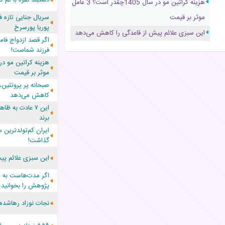
هزینه کراتین مو در سال 1405چقدر است؟ 3 عامل
موثر بر قیمت
سریال جنایی تازه 
پوریا پورسرخ
این سبزی علائم پیش از قاعدگی را کاهش می‌دهد
اگر قصد ازدواج فام
فرزند شماست!
موثر بر قیمت
صبحانه پر پروتئین،
کاهش می‌دهد
این ۷ عادت به ظ
برند
گذاشت!
این سبزی علائم پی
اگر مدت‌هاست به ما
پژوهش را بخوانید
نجات نوزاد رهاشده