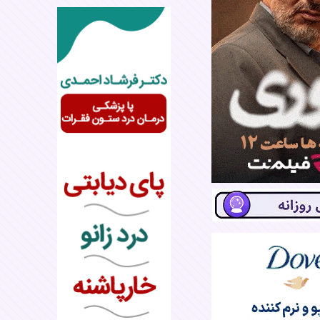
رونمایی یک برند مشهور از پوشک ۸۸ میلیون
مهدی قایدی با پیراهن تیم ملی
اولین تصویر فرزند چهارمشان
ارک آنتونی در ۵۷ سالگی برای هشتمین بار پدر
 قاعدگی، ماراتن را تا خط پایان