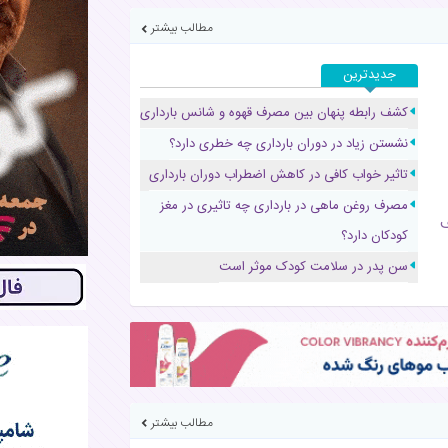
مطالب بیشتر
تومانی!
تصاویر بامزه پسر 
جدیدترین
همسر جی دی ونس 
کشف رابطه پنهان بین مصرف قهوه و شانس بارداری
را منتشر کرد
نشستن زیاد در دوران بارداری چه خطری دارد؟
م
شد!
تاثیر خواب کافی در کاهش اضطراب دوران بارداری
دونده چینی با وجود
مصرف روغن ماهی در بارداری چه تاثیری در مغز
دوید
ف
کودکان دارد؟
تولد نوزاد پسر ۵ کیلو و ۶۵۰ گرمی در کرمانشاه!
سن پدر در سلامت کودک موثر است
مطالب بیشتر