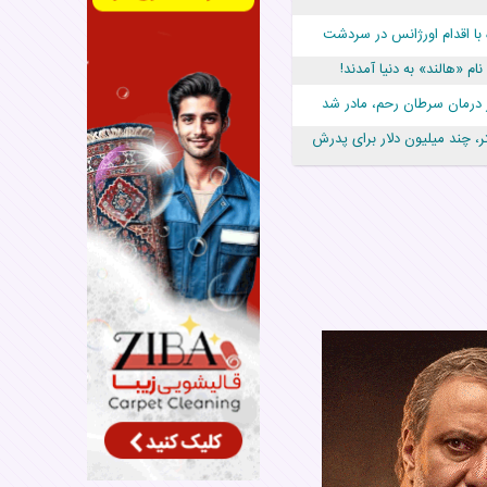
 با اقدام اورژانس در سردشت
، چند میلیون دلار برای پدرش
ک پرستار، جان دوقلوها را نجات
ماندن د
عجیب‌ترین تولد در ۵/۵/۵ امسال که همه را شوکه
ر کاهش اضطراب دوران بارداری
باعث می‌شود بعد از تابستان
د
ن برای کاهش وزن و بهبود
مان
طر چاقی در یائسگی کاهش