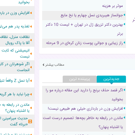
بخوانید
موثر بر هزینه
افزایش وزن در بار
جوانساز هیبریدی نسل چهارم یا نخ مایع
وثر
بهترین دکتر تزریق ژل در تهران + لیست 10 دکتر
تغذیه پدر هم می‌توا
برتر
نظافت منزل، نظافت 
راز زیبایی و جوانی پوست زنان کره‌ای در 9 مرحله
آقا با پاک رویال
انیمیشنی که ثابت 
نیست
اگر شوهرتان در کار
مطالب بیشتر
انجاست
جدیدترین
پربیننده ترین
آیا نسل Z واقعاً تنبل است؟ زومرها را بهتر بشناسید
اگر قصد حذف برنج را دارید این مقاله درباره مو را
چرا نباید با هر گریه
بخوانید
ماندن در رابطه به
افزایش وزن در بارداری خیلی هم طبیعی نیست!
یا اشتباه پنهان؟
ماندن در رابطه به خاطر بچه‌ها: تصمیم درست است
حدیث میرامینی ا
«برنا» گفت
یا اشتباه پنهان؟
د
دستبند نقره با تم ت