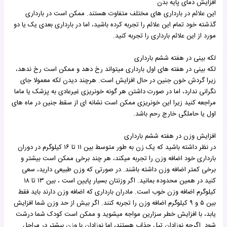
افزایش دمای پایه بدن
این علائم در بارداری های مختلف متفاوت هستند. ممکن است در بارداری
گذشته خود تمام این علائم را تجربه کرده باشید، اما در بارداری بعدی یک یا دو
مورد از این علائم بارداری را تجربه کنید.
لکه بینی در هفته ششم بارداری
لکه بینی در هفته های اول بارداری میتواند رخ دهد و ممکن است رخ ندهد،
زیرا گردش خون جنین در حال افزایش است. هرچند دیدن لکه معمولا جای
نگرانی ندارد، اما در صورت داشتن هر گونه خونریزی غیرعادی به پزشک یا ماما
مراجعه کنید زیرا این خونریزی ممکن است نشانه ای از سقط جنین در ماه های
اول یا حاملگی خارج رحم باشد.
افزایش وزن در هفته ششم بارداری
در نظر داشته باشید که یک زن به طور متوسط بین ۱۱ تا ۱۶ کیلوگرم در دوران
بارداری خود اضافه وزن را تجربه میکند، هر چند برخی ممکن است بیشتر و
برخی کمتر اضافه وزن داشته باشند. در صورتی که وزن طبیعی دارید، سعی
کنید در همین محدوده بمانید. اگر وزنتان بسیار پایین است ، بین ۱۳ تا ۱۸
کیلوگرم اضافه وزن خوب است. مادران بارداری که اضافه وزن دارند باید فقط
بین ۵ و ۹ کیلوگرم اضافه وزن را تجربه کنند. اگر بیش از حد وزن شما افزایش
یابد، با افزایش خطر سزارین مواجه میشوید و ممکن است کودک شما درشت
شود. اگرچه نوزادان تپل جذاب هستند، اما نوزادان با وزن بیشتر در مراحل