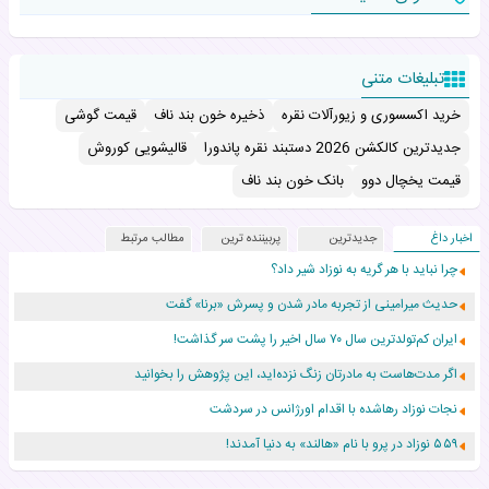
تبلیغات متنی
خرید اکسسوری و زیورآلات نقره
ذخیره خون بند ناف
قیمت گوشی
جدیدترین کالکشن 2026 دستبند نقره پاندورا
قالیشویی کوروش
قیمت یخچال دوو
بانک خون بند ناف
اخبار داغ
جدیدترین
پربیننده ترین
مطالب مرتبط
چرا نباید با هر گریه به نوزاد شیر داد؟
حدیث میرامینی از تجربه مادر شدن و پسرش «برنا» گفت
ایران کم‌تولدترین سال ۷۰ سال اخیر را پشت سر گذاشت!
اگر مدت‌هاست به مادرتان زنگ نزده‌اید، این پژوهش را بخوانید
نجات نوزاد رهاشده با اقدام اورژانس در سردشت
۵۵۹ نوزاد در پرو با نام «هالند» به دنیا آمدند!
زن ۲۴ ساله پس از درمان سرطان رحم، مادر شد