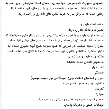
تشخیص تغییرات نامحسوسی خواهید بود. ممکن است شلوارهای جین شما به
راحتی گذشته نباشند به ویژه در قسمت میانی. با این حال، این هفته دقیقا
زمانی است که در واقع نیاز به خرید لباس های بارداری و راحتر دارید.
هفته ششم بارداری
تغییرات و علائم مادران باردار
آیا علائم اولیه بارداری را تجربه کرده اید؟ برخی از زنان باردار متوجه میشوند که
سینه هایشان از حد نرمال حساس تر شده اند، در عین حال برخی افراد حالت
تهوع را تجربه میکنند. در صورتی که هنوز متوجه هیچ گونه تغییری نشده اید،
نگران نباشید. نداشتن علائم به این معنا نیست که حتما اتفاق بدی افتاده است.
علائم اولیه بارداری عبارتند از:
به تعویق افتادن عادت ماهیانه
تکرر ادرار
خستگی
تهوع و استفراغ (حالت تهوع صبحگاهی نیز نامیده میشود)
داشتن درد و حساس شدن سینه
کمردرد
سردرد
هوس کردن برخی مواد غذایی و بیزاری از برخی دیگر
نوسانات خلقی و تحریک پذیری