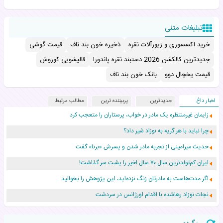
تبلیغات متنی
خرید اکسسوری و زیورآلات نقره
ذخیره خون بند ناف
قیمت گوشی
جدیدترین کالکشن 2026 دستبند نقره پاندورا
قالیشویی کوروش
قیمت یخچال دوو
بانک خون بند ناف
اخبار داغ
جدیدترین
پربیننده ترین
مطالب مرتبط
زایمان غیرمنتظره یک مادر در خواب، پرستاران را متعجب کرد
چرا نباید با هر گریه به نوزاد شیر داد؟
حدیث میرامینی از تجربه مادر شدن و پسرش «برنا» گفت
ایران کم‌تولدترین سال ۷۰ سال اخیر را پشت سر گذاشت!
اگر مدت‌هاست به مادرتان زنگ نزده‌اید، این پژوهش را بخوانید
نجات نوزاد رهاشده با اقدام اورژانس در سردشت
۵۵۹ نوزاد در پرو با نام «هالند» به دنیا آمدند!