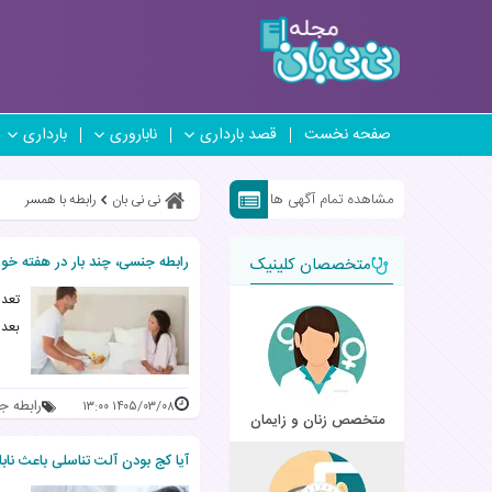
صفحه نخست
قصد بارداری
ناباروری
بارداری
مشاهده تمام آگهی ها
نی نی بان
رابطه با همسر
رابطه جنسی، چند بار در هفته خو
متخصصان کلینیک
تعدا
بعد 
رابطه ج
۱۴۰۵/۰۳/۰۸ ۱۳:۰۰
متخصص زنان و زایمان
آیا کج بودن آلت تناسلی باعث ناب