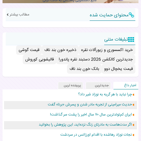
محتوای حمایت شده
مطالب بیشتر
تبلیغات متنی
خرید اکسسوری و زیورآلات نقره
ذخیره خون بند ناف
قیمت گوشی
جدیدترین کالکشن 2026 دستبند نقره پاندورا
قالیشویی کوروش
قیمت یخچال دوو
بانک خون بند ناف
اخبار داغ
جدیدترین
پربیننده ترین
چرا نباید با هر گریه به نوزاد شیر داد؟
حدیث میرامینی از تجربه مادر شدن و پسرش «برنا» گفت
ایران کم‌تولدترین سال ۷۰ سال اخیر را پشت سر گذاشت!
اگر مدت‌هاست به مادرتان زنگ نزده‌اید، این پژوهش را بخوانید
نجات نوزاد رهاشده با اقدام اورژانس در سردشت