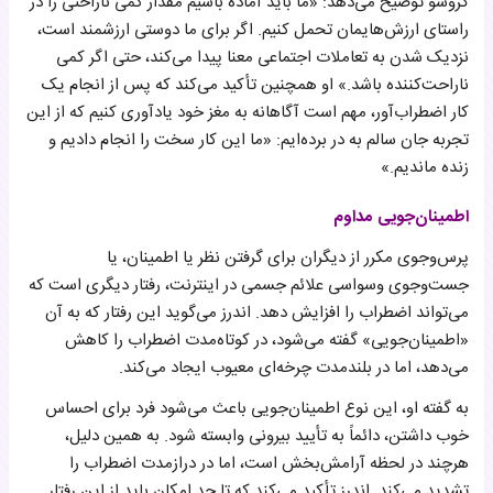
گروسو توضیح می‌دهد: «ما باید آماده باشیم مقدار کمی ناراحتی را در
راستای ارزش‌هایمان تحمل کنیم. اگر برای ما دوستی ارزشمند است،
نزدیک شدن به تعاملات اجتماعی معنا پیدا می‌کند، حتی اگر کمی
ناراحت‌کننده باشد.» او همچنین تأکید می‌کند که پس از انجام یک
کار اضطراب‌آور، مهم است آگاهانه به مغز خود یادآوری کنیم که از این
تجربه جان سالم به در برده‌ایم: «ما این کار سخت را انجام دادیم و
زنده ماندیم.»
اطمینان‌جویی مداوم
پرس‌وجوی مکرر از دیگران برای گرفتن نظر یا اطمینان، یا
جست‌وجوی وسواسی علائم جسمی در اینترنت، رفتار دیگری است که
می‌تواند اضطراب را افزایش دهد. اندرز می‌گوید این رفتار که به آن
«اطمینان‌جویی» گفته می‌شود، در کوتاه‌مدت اضطراب را کاهش
می‌دهد، اما در بلندمدت چرخه‌ای معیوب ایجاد می‌کند.
به گفته او، این نوع اطمینان‌جویی باعث می‌شود فرد برای احساس
خوب داشتن، دائماً به تأیید بیرونی وابسته شود. به همین دلیل،
هرچند در لحظه آرامش‌بخش است، اما در درازمدت اضطراب را
تشدید می‌کند. اندرز تأکید می‌کند که تا حد امکان باید از این رفتار