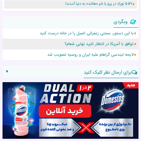
۵۵۹ نوزاد در پرو با نام «هالند» به دنیا آمدند!
زن ۲۴ ساله پس از درمان سرطان رحم، مادر شد
وبگردی
افزایش قد این دختر، چند میلیون دلار برای پدرش خرج داشته
با این دستور، بستنی زعفرانی اصیل را در خانه درست کنید
حرکت غیرقانونی یک پرستار، جان دوقلوها را نجات داد!
توافق با آمریکا در انتظار تایید نهایی شعام؟
عجیب‌ترین تولد در ۵/۵/۵ امسال که همه را شوکه کرد!
لایحه لیندسی گراهام علیه ایران و روسیه تصویب شد
▼
برای ارسال نظر کلیک کنید
نام:
نظر: