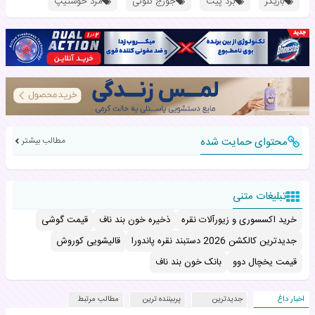
بازیگر
برد پیت
جورج کلونی
مرد خوشتیپ
محتوای حمایت شده
مطالب بیشتر
تبلیغات متنی
خرید اکسسوری و زیورآلات نقره
ذخیره خون بند ناف
قیمت گوشی
جدیدترین کالکشن 2026 دستبند نقره پاندورا
قالیشویی کوروش
قیمت یخچال دوو
بانک خون بند ناف
اخبار داغ
جدیدترین
پربیننده ترین
مطالب مرتبط