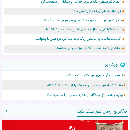
زایمان غیرمنتظره یک مادر در خواب، پرستاران را متعجب کرد
چرا نباید با هر گریه به نوزاد شیر داد؟
حدیث میرامینی از تجربه مادر شدن و پسرش «برنا» گفت
ایران کم‌تولدترین سال ۷۰ سال اخیر را پشت سر گذاشت!
اگر مدت‌هاست به مادرتان زنگ نزده‌اید، این پژوهش را بخوانید
نجات نوزاد رهاشده با اقدام اورژانس در سردشت
۵۵۹ نوزاد در پرو با نام «هالند» به دنیا آمدند!
وبگردی
زن ۲۴ ساله پس از درمان سرطان رحم، مادر شد
تاسیسات آرامکوی عربستان منفجر شد
افزایش قد این دختر، چند میلیون دلار برای پدرش خرج داشته
منتقد کنوانسیون خزر: رسانه‌ها را از نقد منع کرده‌اند
حرکت غیرقانونی یک پرستار، جان دوقلوها را نجات داد!
بهاره رهنما راز ماندگاری هدیه تهرانی را توضیح داد
▼
برای ارسال نظر کلیک کنید
نام: