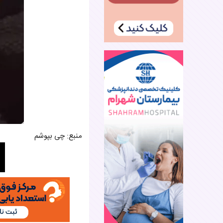
منبع: چی بپوشم