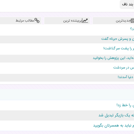
ند ناف
جدیدترین
پربیننده ترین
مطالب مرتبط
د؟
دن و پسرش «برنا» گفت
ه‌اید، این پژوهش را بخوانید
ژانس در سردشت
دلار برای پدرش خرج داشته
 را خط زد!
قلوها را نجات داد!
نه یک بازیگر تبدیل شد
نباید به همسرتان بگویید