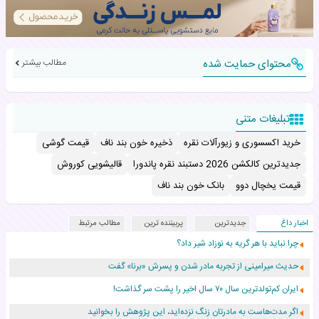
محتوای حمایت شده
مطالب بیشتر
تبلیغات متنی
خرید اکسسوری و زیورآلات نقره
ذخیره خون بند ناف
قیمت گوشی
جدیدترین کالکشن 2026 دستبند نقره پاندورا
قالیشویی کوروش
قیمت یخچال دوو
بانک خون بند ناف
اخبار داغ
جدیدترین
پربیننده ترین
مطالب مرتبط
چرا نباید با هر گریه به نوزاد شیر داد؟
حدیث میرامینی از تجربه مادر شدن و پسرش «برنا» گفت
ایران کم‌تولدترین سال ۷۰ سال اخیر را پشت سر گذاشت!
اگر مدت‌هاست به مادرتان زنگ نزده‌اید، این پژوهش را بخوانید