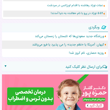
نجات نوزاد رهاشده با اقدام اورژانس در سردشت
۵۵۹ نوزاد در پرو با نام «هالند» به دنیا آمدند!
زن ۲۴ ساله پس از درمان سرطان رحم، مادر شد
وبگردی
افزایش قد این دختر، چند میلیون دلار برای پدرش خرج داشته
ورزشگاه جدید سعودی‌ها که تابستان را زمستان می‌کند
حرکت غیرقانونی یک پرستار، جان دوقلوها را نجات داد!
کیهان: آمریکا یا «نظم جدید» را می پذیرد یا فرو می‌پاشد
عجیب‌ترین تولد در ۵/۵/۵ امسال که همه را شوکه کرد!
روزیه حصاری، تام کروز شد!
▼
برای ارسال نظر کلیک کنید
نام:
نظر: