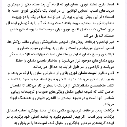
ایجاد طرح لبخند فوری: همان‌طور که از نام آن پیداست، یکی از مهم‌ترین
مزیت‌های اسنپ اسمایل توانایی آن در ایجاد یک دگرگونی فوری است. با
استفاده از این روش زیبایی، بیماران می‌توانند تنها در یک یا دو ویزیت
دندانپزشکی به لبخندی بهبود یافته دست یابند که آن را به گزینه‌ای ایده آل
برای کسانی که به دنبال نتایج فوری برای موقعیت‌ها یا رویدادهای خاص
هستند تبدیل می‌کند.
غیر تهاجمی: برخلاف روش‌های قدیمی دندانپزشکی زیبایی مانند روکش‌ها،
اسنپ اسمایل غیرتهاجمی است و نیازی به برداشتن مینای دندان یا
تراشیدن وسیع دندان ندارد. پوسته‌های لمینت فوق‌العاده نازک به سادگی
روی دندان‌های موجود قرار می‌گیرند و ساختار طبیعی دندان را حفظ
می‌کنند و ناراحتی را در طول فرآیند به حداقل می‌رسانند.
قابل تنظیم:
لمینت دندان فوری
بالایی از سفارشی سازی را ارائه می‌دهد و
به بیماران امکان می‌دهد اندازه، شکل و طرح لبخند جدید خود را انتخاب
کنند. متخصصان دندانپزشکی از نزدیک با بیماران کار می‌کنند تا اطمینان
حاصل کنند که نتیجه نهایی مکمل ویژگی‌های صورت و ترجیحات زیبایی
شناسی آنها است و در نتیجه لبخندی با ظاهری طبیعی و هماهنگ ایجاد
می‌کند.
برگشت پذیر: بر خلاف ترمیم‌های دائمی دندان مانند روکش، اسنپ اسمایل
برگشت پذیر است. اگر بیمار تصمیم بگیرد به لبخند اصلی خود برگردد یا در
آینده گزینه‌های درمانی جایگزین را دنبال کند، لمینت‌ها را می‌توان به