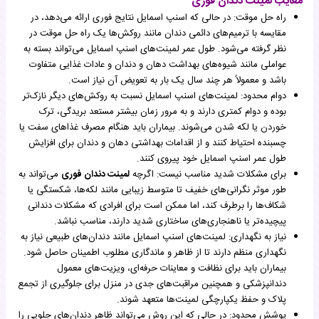
معایب لمینت دندان فوری
راه حل موقت: در حالی که اسنپ اسمایل نتایج فوری ارائه می‌دهد، در
مقایسه با ترمیم‌های دائمی دندان مانند روکش‌ها یک راه حل موقت در
نظر گرفته می‌شود. طول عمر لمینت‌های اسنپ اسمایل می‌تواند بسته به
عواملی مانند شیوه‌های بهداشت دهان و دندان و عادات غذایی متفاوت
باشد و معمولاً هر چند سال یک بار به تعویض آن نیاز است.
دوام محدود: لمینت‌های اسنپ اسمایل نسبت به روکش‌های دیگر نازک‌تر
بوده و دوام کمتری دارند و به مرور زمان بیشتر مستعد بریدگی، ترک
خوردن یا لکه شدن می‌شوند. بیماران باید هنگام مصرف غذاهای سفت یا
چسبنده احتیاط کنند و از اقدامات بهداشتی دهان و دندان برای افزایش
طول عمر اسنپ اسمایل خود پیروی کنند.
برای مشکلات شدید مناسب نیست: اگرچه
لمینت دندان فوری
می‌تواند به
طور موثر نگرانی‌های خفیف تا متوسط زیبایی مانند لکه‌ها، شکستگی یا
شکاف‌ها را برطرف کند، اما ممکن است برای افرادی که مشکلات دندانی
پیچیده‌تر یا ناهنجاری‌های ساختاری شدید دارند، مناسب نباشد.
نیاز به نگهداری: لمینت‌های اسنپ اسمایل مانند دندان‌های طبیعی نیاز به
نگهداری منظم دارند تا از ظاهر و ماندگاری مطلوب اطمینان حاصل شود.
بیماران باید برای نظافت و معاینات حرفه‌ای، ویزیت‌های معمول
دندانپزشکی و همچنین مراقبت‌های جدی در منزل برای جلوگیری از تجمع
پلاک و حفظ یکپارچگی لمینت‌ها متعهد شوند.
پوشش محدود: در حالی که این روش می‌تواند ظاهر دندان‌های جلویی را