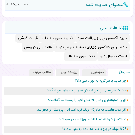
محتوای حمایت شده
مطالب بیشتر
تبلیغات متنی
خرید اکسسوری و زیورآلات نقره
ذخیره خون بند ناف
قیمت گوشی
جدیدترین کالکشن 2026 دستبند نقره پاندورا
قالیشویی کوروش
قیمت یخچال دوو
بانک خون بند ناف
اخبار داغ
جدیدترین
پربیننده ترین
مطالب مرتبط
چرا نباید با هر گریه به نوزاد شیر داد؟
حدیث میرامینی از تجربه مادر شدن و پسرش «برنا» گفت
ایران کم‌تولدترین سال ۷۰ سال اخیر را پشت سر گذاشت!
اگر مدت‌هاست به مادرتان زنگ نزده‌اید، این پژوهش را بخوانید
نجات نوزاد رهاشده با اقدام اورژانس در سردشت
۵۵۹ نوزاد در پرو با نام «هالند» به دنیا آمدند!