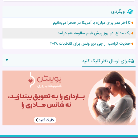
زن ۲۴ ساله پس از درمان سرطان رحم، مادر شد
وبگردی
افزایش قد این دختر، چند میلیون دلار برای پدرش خرج داشته
تا آخر عمر برای مبارزه با آمریکا در صحرا می‌مانیم
حرکت غیرقانونی یک پرستار، جان دوقلوها را نجات داد!
یک مداح: دو روز پیش فیلم سالومه هم درآمد
عجیب‌ترین تولد در ۵/۵/۵ امسال که همه را شوکه کرد!
حمایت ترامپ از جی دی ونس برای انتخابات ۲۰۲۸
▼
برای ارسال نظر کلیک کنید
نام:
نظر: