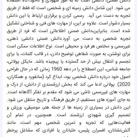
دانش ضمنی، دانشی است که به طور شهودی و ناخودآگاه استفاده
می شود. این شامل دانش زمینه ای و شخصی است که فقط از طریق
تجربه به دست می آید. رسمی کردن و برقراری ارتباط با این دانش
بسیار دشوار است. علاوه بر این، از مهارت های فنی و شناختی تشکیل
شده است. بنابراین،دانش ضمنی اطلاعاتی است که فرد از طریق
تجربه شخصی به دست می آورد.دانش ضمنی دانشی ذهنی،
غیررسمی و مختص هر فرد و محیطی است. نوع اطلاعات ممکن است
برای نوشتن، به صورت شفاهی توضیح دادن، در قالب کلمات، یا برای
تجسم و انتقال بیش از حد گسترده یا پیچیده باشد. مایکل پولانی،
جامعه شناس، این اصطلاح را در دهه 1960 زمانی که در حال طراحی
اصول خود درباره دانش شخصی بود، ابداع کرد (سانفورد و همکاران،
2020). پولانی ادعا می کند که بخش ارزشمندی از دانش، از درک و
مهارت های غیررسمی ناشی می شود که مقدم بر تفکر آگاهانه است.
به جای آموزه های مستقیم، از طریق فرهنگ و تاریخ منتقل می شود.
این دانش در بسیاری از زمینه ها از جمله هنر، موسیقی، ورزش و
تصمیم گیری شهودی ارزشمند است. همچنین، در تمام آن
فعالیت‌هایی که تجربه و تمرین شخصی مهم است، مانند
آتش‌نشانان، افسران پلیس، خلبانان یا افرادی که مشاغل پرخطر