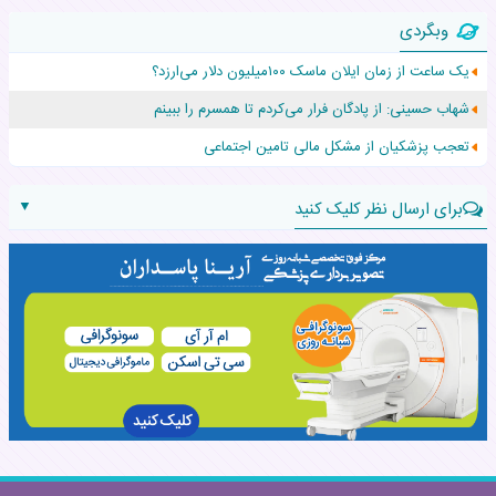
زن ۲۴ ساله پس از درمان سرطان رحم، مادر شد
وبگردی
افزایش قد این دختر، چند میلیون دلار برای پدرش خرج داشته
یک ساعت از زمان ایلان ماسک ۱۰۰میلیون دلار می‌ارزد؟
حرکت غیرقانونی یک پرستار، جان دوقلوها را نجات داد!
شهاب حسینی: از پادگان فرار می‌کردم تا همسرم را ببینم
عجیب‌ترین تولد در ۵/۵/۵ امسال که همه را شوکه کرد!
تعجب پزشکیان از مشکل مالی تامین اجتماعی
▼
برای ارسال نظر کلیک کنید
نام:
نظر: