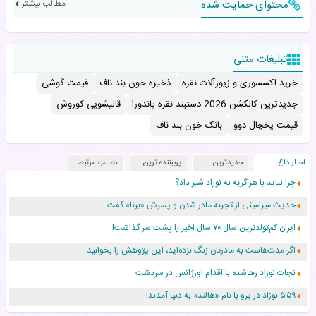
محتوای حمایت شده
مطالب بیشتر
تبلیغات متنی
خرید اکسسوری و زیورآلات نقره
ذخیره خون بند ناف
قیمت گوشی
جدیدترین کالکشن 2026 دستبند نقره پاندورا
قالیشویی کوروش
قیمت یخچال دوو
بانک خون بند ناف
اخبار داغ
جدیدترین
پربیننده ترین
مطالب مرتبط
چرا نباید با هر گریه به نوزاد شیر داد؟
حدیث میرامینی از تجربه مادر شدن و پسرش «برنا» گفت
ایران کم‌تولدترین سال ۷۰ سال اخیر را پشت سر گذاشت!
اگر مدت‌هاست به مادرتان زنگ نزده‌اید، این پژوهش را بخوانید
نجات نوزاد رهاشده با اقدام اورژانس در سردشت
۵۵۹ نوزاد در پرو با نام «هالند» به دنیا آمدند!