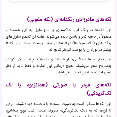
لکه‌های مادرزادی رنگدانه‌ای (لکه مغولی)
لکه‌های قرمز یا صورتی (همانژیوم یا لک لک‌گزیدگی)
لکه‌های مادرزادی رنگدانه‌ای (لکه مغولی)
لکه بوسه فرشته
لکه‌های سفید (میلیا)
این لکه‌ها به رنگ آبی، خاکستری یا سبز مایل به آبی هستند و
لکه‌های زرد یا پوسته‌ای (درماتیت سبورئیک یا کلاه گهواره)
معمولاً در ناحیه کمر و باسن دیده می‌شوند. علت آن تجمع سلول‌های
لکه ماه‌گرفتگی
رنگدانه‌ای (ملانوسیت‌ها) در لایه‌های عمقی پوست است. این لکه‌ها
لکه‌های قرمز همراه با جوش (آکنه نوزادی)
بیشتر در نوزادان با پوست تیره‌تر شایع‌اند.
لکه‌های قهوه‌ای روشن (کافه‌اوله)
این نوع لکه‌ها کاملاً بی‌خطر هستند و معمولاً تا چند سالگی کودک
بثورات حرارتی (عرق‌سوز)
به‌تدریج محو می‌شوند. هیچ درمانی نیاز ندارند و فقط باید از نظر
لکه‌های ناشی از حساسیت یا آلرژی
تغییر اندازه یا شکل تحت نظر باشند.
لکه‌های ناشی از عفونت‌های قارچی یا باکتریایی
نقش ژنتیک در ورود لکه‌های پوستی نوزادان
لکه‌های قرمز یا صورتی (همانژیوم یا لک
چه زمانی باید به پزشک مراجعه کرد؟
لک‌گزیدگی)
سوالات متداول
این لکه‌ها ممکن است به صورت مسطح یا برجسته دیده شوند. نوعی
از آن‌ها که به «لک لک‌گزیدگی» معروف است، اغلب روی پیشانی،