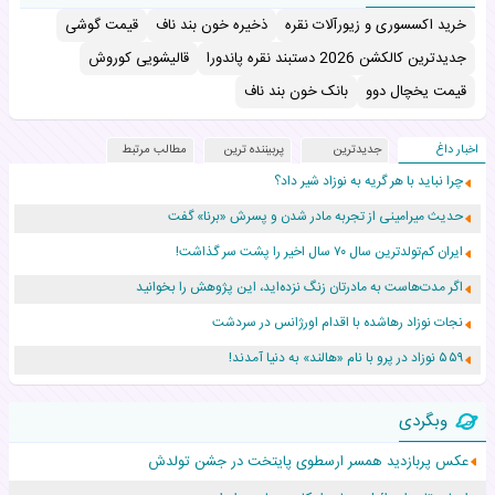
خرید اکسسوری و زیورآلات نقره
ذخیره خون بند ناف
قیمت گوشی
جدیدترین کالکشن 2026 دستبند نقره پاندورا
قالیشویی کوروش
قیمت یخچال دوو
بانک خون بند ناف
اخبار داغ
جدیدترین
پربیننده ترین
مطالب مرتبط
چرا نباید با هر گریه به نوزاد شیر داد؟
حدیث میرامینی از تجربه مادر شدن و پسرش «برنا» گفت
ایران کم‌تولدترین سال ۷۰ سال اخیر را پشت سر گذاشت!
اگر مدت‌هاست به مادرتان زنگ نزده‌اید، این پژوهش را بخوانید
نجات نوزاد رهاشده با اقدام اورژانس در سردشت
۵۵۹ نوزاد در پرو با نام «هالند» به دنیا آمدند!
زن ۲۴ ساله پس از درمان سرطان رحم، مادر شد
وبگردی
افزایش قد این دختر، چند میلیون دلار برای پدرش خرج داشته
عکس پربازدید همسر ارسطوی پایتخت در جشن تولدش
حرکت غیرقانونی یک پرستار، جان دوقلوها را نجات داد!