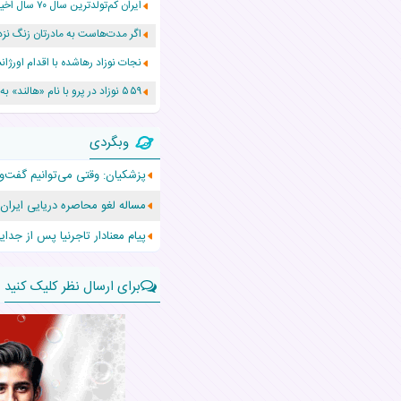
ایران کم‌تولدترین سال ۷۰ سال اخیر را پشت سر گذاشت!
اگر مدت‌هاست به مادرتان زنگ نزد
نجات نوزاد رهاشده با اقدام اور
۵۵۹ نوزاد در پرو با نام «هالند» به دنیا آمدند!
زن ۲۴ ساله پس از درمان سرطان رحم، مادر شد
وبگردی
افزایش قد این دختر، چند میلیون 
پزشکیان: وقتی می‌توانیم گفت‌وگ
حرکت غیرقانونی یک پرستار، جان دو
مساله لغو محاصره دریایی ایرا
عجیب‌ترین تولد در ۵/۵/۵ امسال که همه را شوکه کرد!
پیام معنادار تاجرنیا پس از جدای
برای ارسال نظر کلیک کنید
نام:
نظر: