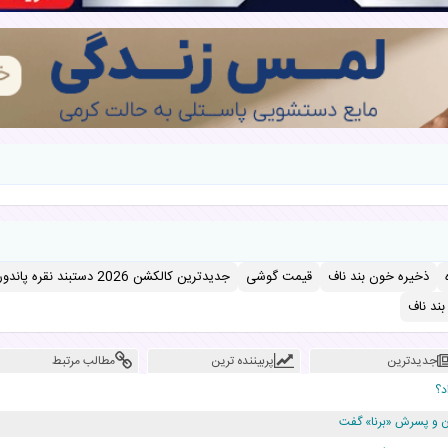
ذخیره خون بند ناف
قیمت گوشی
جدیدترین کالکشن 2026 دستبند نقره پاندورا
ند ناف
جدیدترین
پربیننده ترین
مطالب مرتبط
د؟
دن و پسرش «برنا» گفت