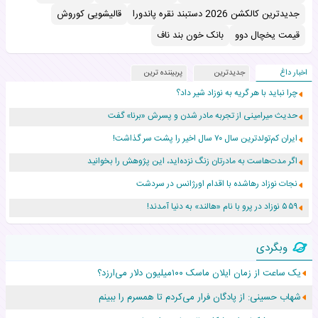
جدیدترین کالکشن 2026 دستبند نقره پاندورا
قالیشویی کوروش
قیمت یخچال دوو
بانک خون بند ناف
اخبار داغ
جدیدترین
پربیننده ترین
چرا نباید با هر گریه به نوزاد شیر داد؟
حدیث میرامینی از تجربه مادر شدن و پسرش «برنا» گفت
ایران کم‌تولدترین سال ۷۰ سال اخیر را پشت سر گذاشت!
اگر مدت‌هاست به مادرتان زنگ نزده‌اید، این پژوهش را بخوانید
نجات نوزاد رهاشده با اقدام اورژانس در سردشت
۵۵۹ نوزاد در پرو با نام «هالند» به دنیا آمدند!
زن ۲۴ ساله پس از درمان سرطان رحم، مادر شد
وبگردی
افزایش قد این دختر، چند میلیون دلار برای پدرش خرج داشته
یک ساعت از زمان ایلان ماسک ۱۰۰میلیون دلار می‌ارزد؟
حرکت غیرقانونی یک پرستار، جان دوقلوها را نجات داد!
شهاب حسینی: از پادگان فرار می‌کردم تا همسرم را ببینم
عجیب‌ترین تولد در ۵/۵/۵ امسال که همه را شوکه کرد!