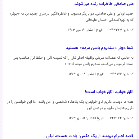
علی صادقی خاطرات زنده می‌شوند
حمید لولایی و علی صادقی، دو بازیگر محبوب و خاطره‌انگیز، در سری جدید برنامه «جوکر»
که به تهیه‌کنندگی احسان علیخانی…
کد خبر: ۲۴۳۲۲۳
تاریخ انتشار:
۱۹ مهر ۱۴۰۳
شما دچار «سندروم باسن مرده» هستید
به حالتی که عضلات سرینی وظیفه اصلی‌شان را که تثبیت لگن و حفظ تراز مناسب بدن
است فراموش می‌کنند، سندرم باسن مرده dead…
کد خبر: ۲۴۳۱۷۶
تاریخ انتشار:
۱۸ مهر ۱۴۰۳
اتاق خواب، اتاقِ خواب است!
همه ما دوست داریم اتاق خوابمان؛ یک پناهگاه شخصی و امن باشد. اما این خواستن را در
تئوری‌هایمان داریم و در عمل این…
کد خبر: ۲۴۲۹۶۴
تاریخ انتشار:
۰۹ مهر ۱۴۰۳
قصه احترام برومند از یک عکس: یادت هست، لیلی…