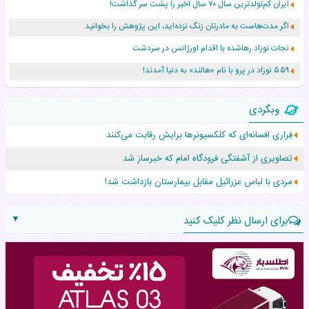
ایران کم‌تولدترین سال ۷۰ سال اخیر را پشت سر گذاشت!
اگر مدت‌هاست به مادرتان زنگ نزده‌اید، این پژوهش را بخوانید
نجات نوزاد رهاشده با اقدام اورژانس در سردشت
۵۵۹ نوزاد در پرو با نام «هالند» به دنیا آمدند!
زن ۲۴ ساله پس از درمان سرطان رحم، مادر شد
وبگردی
افزایش قد این دختر، چند میلیون دلار برای پدرش خرج داشته
فِراری افسانه‌ای که کلکسیونرها برایش رقابت می‌کنند
حرکت غیرقانونی یک پرستار، جان دوقلوها را نجات داد!
تصاویری از آشفتگی فرودگاه امام که خبرساز شد
عجیب‌ترین تولد در ۵/۵/۵ امسال که همه را شوکه کرد!
مردی با لباس عزرائیل مقابل بیمارستان بازداشت شد!
▼
برای ارسال نظر کلیک کنید
نام:
نظر: