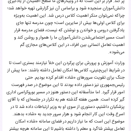
پر کند. قرار بر این است که در وبینارهای ما سطح اطمینان از یادگیری
دانش‌آموزان سنجیده شود و بر‌اساس آن نیز گزارشی تهیه خواهد شد؛
چرا‌که نمی‌توان منکر اهمیت کلاس درس شد. این اهمیت به‌‌ویژه
برای کلاس ‌اولی‌ها بیش از سایرین است؛ چون مدرسه تنها جای
یاد‌گرفتن دروس و خواندن و نوشتن که نیست، فضای مدرسه قرار
است مسیر اجتماعی‌شدن دانش‌آموزان ما را هموار و روشن کند و
اهمیت تعامل انسانی بین افراد، در این کلاس‌های مجازی گم
می‌شود».
وزارت آموزش‌ و‌ پرورش برای پر‌کردن این خلأ‌ نیازمند بستری است تا
در شرایط این‌چنینی، کلاس‌ها امکان تعامل داشته باشند: «ما پیش از
جنگ برای تقویت سرورهای «شاد» اقدام کرده بودیم. حتی
رئیس‌جمهوری نیز دستور داده بودند تا این موضوع در صدر فهرست
امور قرار گیرد. اما متأسفانه این دستور هنوز در مسیر بوروکراسی اداری
گیر کرده است. همین هفته گذشته هم به تکرار در جلسه‌ای که با آقای
پزشکیان داشتیم، دستوری از سوی او به وزیر ارتباطات داده شد تا در
اسرع وقت این کار انجام شود و هزار سرور جدید به «شاد» بدهند.
موضوع این است که ما نیاز داریم ‌در فضای سامانه «شاد» امکان
تعامل بیشتر شاگرد و معلم را داشته باشیم تا این سامانه هرچه بیشتر