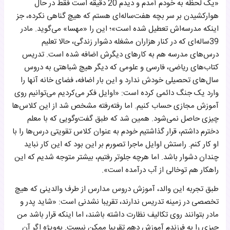
«یک لحظه به خودم آمدم و دیدم 20 دقیقه است فقط در حال
هوارکشیدن بر سر بچه هفت‌ساله‌ای هستم که هیچ گناهی نکرده، جز
اینکه مدرسه‌اش تعطیل شده است»؛ این را «مهسا» می‌گوید. مادر
39‌ساله‌ای که در کنار هزاران مشغله دشوار زندگی، حالا تعلیم
درس‌های مدرسه هم به کارهای دیگرش اضافه شده است. تدریس
کتاب‌های ریاضی، فارسی و علومی که دیگر هیچ شباهتی به دروس
سال‌های تحصیلی خودش ندارد و این بار اضافه، فضای خانه آنها را
وارد یک جنگ دائمی کرده است: «اوایل فکر می‌کردیم می‌توانیم روی
آموزش مجازی حساب کنیم. اما رفته‌رفته مشخص شد از این کلاس‌ها
چیزی حاصل نمی‌شود. همین شد که طبق گفت‌وگویی که با معلم
دخترم داشتم، قرار گذاشتیم خودم به‌ عنوان کلاس تقویتی درس‌ها را با
او کار کنم. راستش اوایل ماجرا تصورم بر این بود که این کار نباید
چندان دشوار باشد. اما هرچه جلوتر رفتیم، بیشتر متوجه شدیم که این
راهکار هم توخالی از آب درآمده است».
طبق تجربه این والد، آموزش دروس مدارس از طرف والدینی که هیچ
تخصصی در زمینه تدریس ندارند، تقریبا نشدنی است: «شاید پدر و
مادر بتوانند روی تکالیف نظارت داشته باشند، اما اینکه قرار باشد من
چیزی را به فرزندم آموزش دهم تقریبا ممکن نیست. به‌ویژه اگر آن