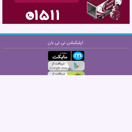
اپلیکیشن نی نی بان
ارسال
قوانین ارسال نظر
مطالب این سایت برای آگاهی شما تدارک دیده شده است و جایگزین مراجعه به
متخصص نیست.
صفحه نخست
بارداری هفته به هفته
جستجو
درباره ما
تماس با ما
|
|
|
|
|
فرصت های شغلی
کانال آپارات
تبلیغ در نی نی بان
زندگی برتر
RSS
|
|
|
|