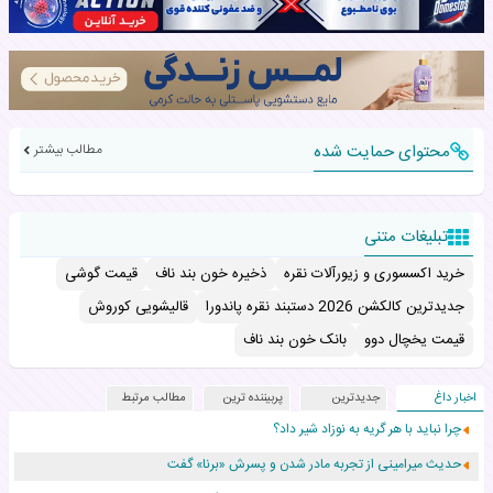
محتوای حمایت شده
مطالب بیشتر
تبلیغات متنی
خرید اکسسوری و زیورآلات نقره
ذخیره خون بند ناف
قیمت گوشی
جدیدترین کالکشن 2026 دستبند نقره پاندورا
قالیشویی کوروش
قیمت یخچال دوو
بانک خون بند ناف
اخبار داغ
جدیدترین
پربیننده ترین
مطالب مرتبط
چرا نباید با هر گریه به نوزاد شیر داد؟
حدیث میرامینی از تجربه مادر شدن و پسرش «برنا» گفت