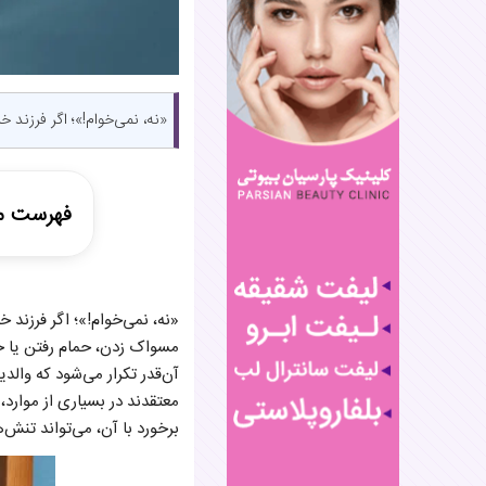
«نه، نمی‌خوام!»؛ اگر فرزند خر
فهرست م
چرا کودک 
«نه، نمی‌خوام!»؛ اگر فرزند خ
اشتباهاتی
مسواک زدن، حمام رفتن یا حت
چگونه با 
آن‌قدر تکرار می‌شود که وال
آیا باید ه
چه زمانی
معتقدند در بسیاری از موار
نقش والد
برخورد با آن، می‌تواند تنش‌ه
جمع‌بندی