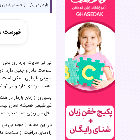
بارداری یکی از حساس‌ترین و
فهرست م
سه‌ماهه ا
نی نی سایت: بارداری یکی ا
خونریزی وا
سلامت مادر و جنین دارد. در 
درد شدید 
طبیعی بارداری ممکن است با 
تهوع و اس
تب و لرز د
اهمیت زیادی دارد و می‌توان
سرگیجه ش
بسیاری از زنان باردار در هف
درد و سوز
غیرطبیعی همیشه آسان نیست.
سردرد شدی
مثل خونریزی شدید، درد شدید
کاهش علائ
چه زمانی ب
در این مقاله از مجله نی نی 
راه‌های مر
راه‌های مراقبت از سلامت ما
جمع‌بندی